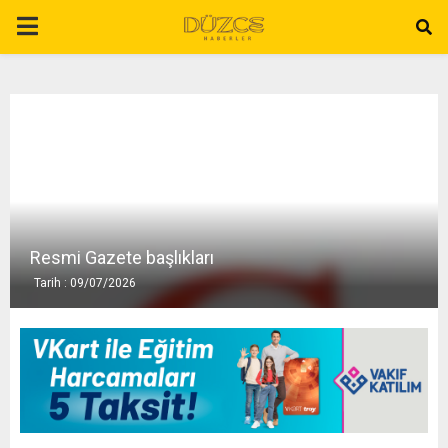
P
R
I
M
A
Resmi Gazete başlıkları
Tarih : 09/07/2026
R
Y
M