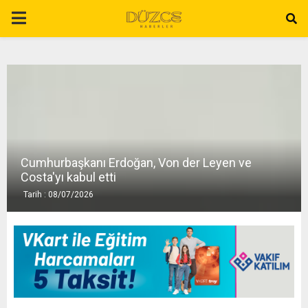
P
R
I
M
Cumhurbaşkanı Erdoğan, Von der Leyen ve
A
Costa'yı kabul etti
Tarih : 08/07/2026
R
Y
M