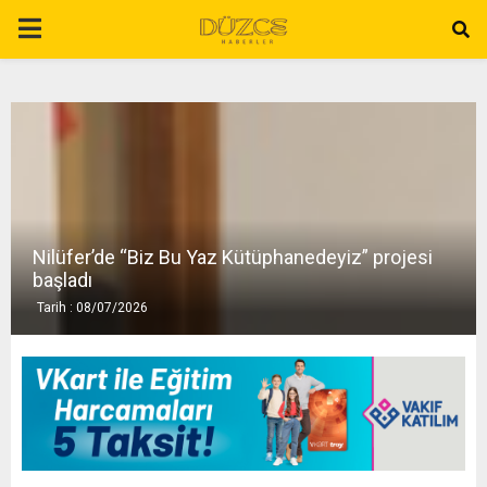
P
R
I
M
Nilüfer’de “Biz Bu Yaz Kütüphanedeyiz” projesi
A
başladı
Tarih : 08/07/2026
R
Y
M