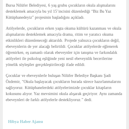
E
Bursa Nilüfer Belediyesi, 6 yaş grubu çocukların okula alışmalarını
desteklemek amacıyla bu yıl 15’incisini düzenlediği “Biz Bu Yaz
N
Kütüphanedeyiz” projesinin başladığını açıkladı.
Atölyelerde, çocukların erken yaşta okuma kültürü kazanması ve okula
U
alışmalarını desteklemek amacıyla drama, ritim ve yaratıcı okuma
etkinlikleri düzenleneceği aktarıldı. Projede yalnızca çocukların değil,
ebeveynlerin de yer alacağı belirtildi. Çocuklar atölyelerde eğlenerek
öğrenirken, eş zamanlı olarak ebeveynler için tanışma ve farkındalık
atölyeleri ile psikolog eşliğinde yeni nesil ebeveynlik becerilerine
yönelik söyleşiler gerçekleştirileceği ifade edildi.
Çocuklar ve ebeveynlerle buluşan Nilüfer Belediye Başkanı Şadi
Özdemir, “Okula başlayacak çocukların burada sürece hazırlanmalarını
sağlıyoruz. Kütüphanelerdeki atölyelerimizde çocuklar kitapların
kokusunu alıyor. Yaz mevsimini okula alışarak geçiriyor. Aynı zamanda
ebeveynleri de farklı atölyelerle destekliyoruz.” dedi.
Hibya Haber Ajansı