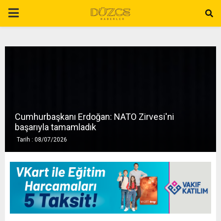
P
R
I
M
Cumhurbaşkanı Erdoğan: NATO Zirvesi'ni
A
başarıyla tamamladık
Tarih : 08/07/2026
R
Y
M