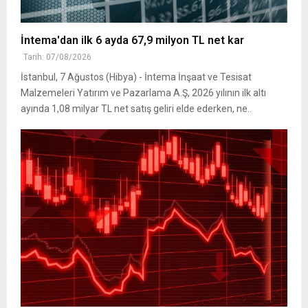
İntema'dan ilk 6 ayda 67,9 milyon TL net kar
Tarih: 07/08/2026
İstanbul, 7 Ağustos (Hibya) - İntema İnşaat ve Tesisat
Malzemeleri Yatırım ve Pazarlama A.Ş, 2026 yılının ilk altı
ayında 1,08 milyar TL net satış geliri elde ederken, ne..