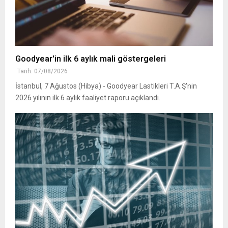
Goodyear'in ilk 6 aylık mali göstergeleri
Tarih: 07/08/2026
İstanbul, 7 Ağustos (Hibya) - Goodyear Lastikleri T.A.Ş'nin
2026 yılının ilk 6 aylık faaliyet raporu açıklandı.