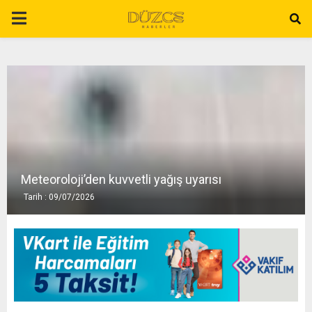
P
R
I
M
A
Meteoroloji’den kuvvetli yağış uyarısı
Tarih : 09/07/2026
R
Y
M