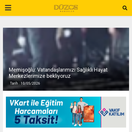
P
R
I
M
Memişoğlu: Vatandaşlarımızı Sağlıklı Hayat
A
Merkezlerimize bekliyoruz
Tarih : 10/05/2026
R
Y
M