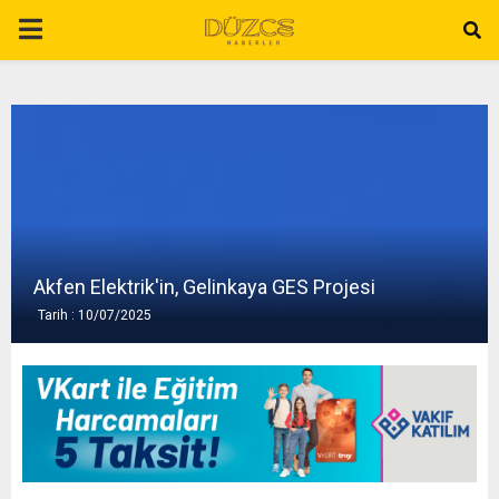
P
R
I
M
A
Akfen Elektrik'in, Gelinkaya GES Projesi
Tarih : 10/07/2025
R
Y
M