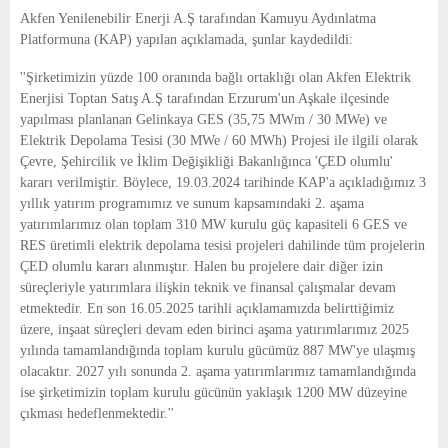
E
Akfen Yenilenebilir Enerji A.Ş tarafından Kamuyu Aydınlatma
Platformuna (KAP) yapılan açıklamada, şunlar kaydedildi:
N
''Şirketimizin yüzde 100 oranında bağlı ortaklığı olan Akfen Elektrik
Enerjisi Toptan Satış A.Ş tarafından Erzurum'un Aşkale ilçesinde
U
yapılması planlanan Gelinkaya GES (35,75 MWm / 30 MWe) ve
Elektrik Depolama Tesisi (30 MWe / 60 MWh) Projesi ile ilgili olarak
Çevre, Şehircilik ve İklim Değişikliği Bakanlığınca 'ÇED olumlu'
kararı verilmiştir. Böylece, 19.03.2024 tarihinde KAP'a açıkladığımız 3
yıllık yatırım programımız ve sunum kapsamındaki 2. aşama
yatırımlarımız olan toplam 310 MW kurulu güç kapasiteli 6 GES ve
RES üretimli elektrik depolama tesisi projeleri dahilinde tüm projelerin
ÇED olumlu kararı alınmıştır. Halen bu projelere dair diğer izin
süreçleriyle yatırımlara ilişkin teknik ve finansal çalışmalar devam
etmektedir. En son 16.05.2025 tarihli açıklamamızda belirttiğimiz
üzere, inşaat süreçleri devam eden birinci aşama yatırımlarımız 2025
yılında tamamlandığında toplam kurulu gücümüz 887 MW'ye ulaşmış
olacaktır. 2027 yılı sonunda 2. aşama yatırımlarımız tamamlandığında
ise şirketimizin toplam kurulu gücünün yaklaşık 1200 MW düzeyine
çıkması hedeflenmektedir.''