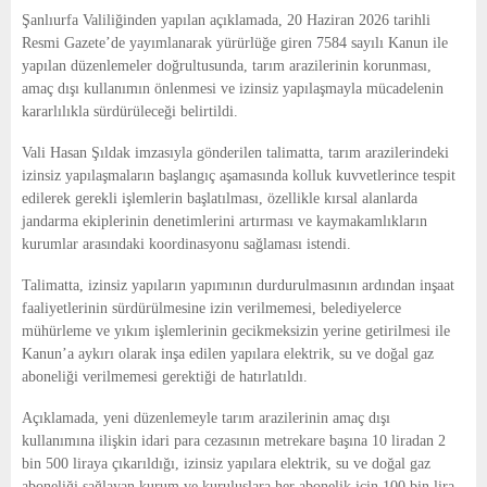
E
Şanlıurfa Valiliğinden yapılan açıklamada, 20 Haziran 2026 tarihli
Resmi Gazete’de yayımlanarak yürürlüğe giren 7584 sayılı Kanun ile
N
yapılan düzenlemeler doğrultusunda, tarım arazilerinin korunması,
amaç dışı kullanımın önlenmesi ve izinsiz yapılaşmayla mücadelenin
kararlılıkla sürdürüleceği belirtildi.
U
Vali Hasan Şıldak imzasıyla gönderilen talimatta, tarım arazilerindeki
izinsiz yapılaşmaların başlangıç aşamasında kolluk kuvvetlerince tespit
edilerek gerekli işlemlerin başlatılması, özellikle kırsal alanlarda
jandarma ekiplerinin denetimlerini artırması ve kaymakamlıkların
kurumlar arasındaki koordinasyonu sağlaması istendi.
Talimatta, izinsiz yapıların yapımının durdurulmasının ardından inşaat
faaliyetlerinin sürdürülmesine izin verilmemesi, belediyelerce
mühürleme ve yıkım işlemlerinin gecikmeksizin yerine getirilmesi ile
Kanun’a aykırı olarak inşa edilen yapılara elektrik, su ve doğal gaz
aboneliği verilmemesi gerektiği de hatırlatıldı.
Açıklamada, yeni düzenlemeyle tarım arazilerinin amaç dışı
kullanımına ilişkin idari para cezasının metrekare başına 10 liradan 2
bin 500 liraya çıkarıldığı, izinsiz yapılara elektrik, su ve doğal gaz
aboneliği sağlayan kurum ve kuruluşlara her abonelik için 100 bin lira