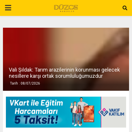
P
R
I
M
Vali Şıldak: Tarım arazilerinin korunması gelecek
A
nesillere karşı ortak sorumluluğumuzdur
Tarih : 08/07/2026
R
Y
M