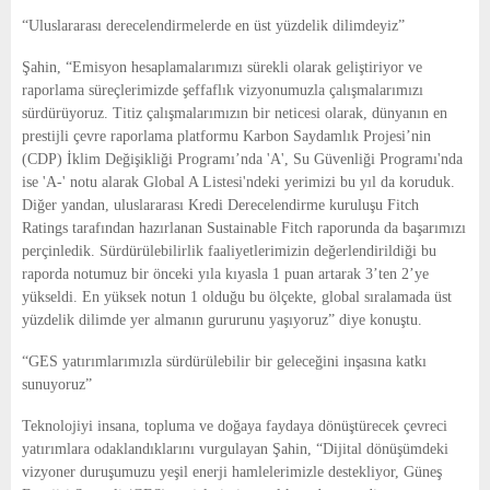
“Uluslararası derecelendirmelerde en üst yüzdelik dilimdeyiz”
Şahin, “Emisyon hesaplamalarımızı sürekli olarak geliştiriyor ve 
raporlama süreçlerimizde şeffaflık vizyonumuzla çalışmalarımızı 
sürdürüyoruz. Titiz çalışmalarımızın bir neticesi olarak, dünyanın en 
prestijli çevre raporlama platformu Karbon Saydamlık Projesi’nin 
(CDP) İklim Değişikliği Programı’nda 'A', Su Güvenliği Programı'nda 
ise 'A-' notu alarak Global A Listesi'ndeki yerimizi bu yıl da koruduk. 
Diğer yandan, uluslararası Kredi Derecelendirme kuruluşu Fitch 
Ratings tarafından hazırlanan Sustainable Fitch raporunda da başarımızı 
perçinledik. Sürdürülebilirlik faaliyetlerimizin değerlendirildiği bu 
raporda notumuz bir önceki yıla kıyasla 1 puan artarak 3’ten 2’ye 
yükseldi. En yüksek notun 1 olduğu bu ölçekte, global sıralamada üst 
yüzdelik dilimde yer almanın gururunu yaşıyoruz” diye konuştu.
“GES yatırımlarımızla sürdürülebilir bir geleceğini inşasına katkı 
sunuyoruz”
Teknolojiyi insana, topluma ve doğaya faydaya dönüştürecek çevreci 
yatırımlara odaklandıklarını vurgulayan Şahin, “Dijital dönüşümdeki 
vizyoner duruşumuzu yeşil enerji hamlelerimizle destekliyor, Güneş 