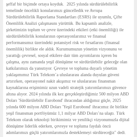
şeffaf bir biçimde ortaya koyduk.  2025 yılında sürdürülebilirlik 
temelinde öncelikli konularımızı güncelledik ve Avrupa 
Sürdürülebilirlik Raporlama Standartları (ESRS) ile uyumlu, Çifte 
Önemlilik Analizi çalışmasını yürüttük. Bu kapsamlı analizle, 
şirketimizin toplum ve çevre üzerindeki etkileri (etki önemliliği) ile 
sürdürülebilirlik konularının operasyonlarımız ve finansal 
performansımız üzerindeki potansiyel risk ve fırsatlarını (finansal 
önemlilik) birlikte ele aldık. Kurumumuzun yönetim vizyonunu ve 
yarattığı çevresel, sosyal etkilere dair tüm ayrıntılarını içeren bu 
çalışma, aynı zamanda yeşil dönüşüme ve sürdürülebilir geleceğe olan 
katkılarımızı da yansıtıyor. Çevreye ve topluma duyarlı yönetim 
yaklaşımımız Türk Telekom’a uluslararası alanda duyulan güveni 
artırırken, operasyonel nakit akışımız ve uluslararası finansman 
kaynaklarına erişimimiz uzun vadeli stratejik yatırımlarımızı güvence 
altına alıyor. 2024 yılında ilk kez gerçekleştirdiğimiz 500 milyon ABD 
Doları 'Sürdürülebilir Eurobond' ihracından aldığımız güçle, 2025 
yılında 600 milyon ABD Doları 'Yeşil Eurobond' ihracımız ile birlikte 
yeşil finansman portföyümüz 1,1 milyar ABD Doları’na ulaştı. Türk 
Telekom olarak teknoloji birikimimiz ve yenilikçi vizyonumuzla dijital 
dönüşüme liderlik ederken, çevreye ve topluma faydalı öncü 
adımlarımızı güçlü yatırımlarımızla desteklemeyi sürdüreceğiz" dedi.