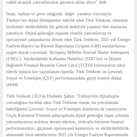
vadeli stratejik yatırımlarımızı güvence altına alıyor" dedi.
İnsan, toplum ve çevre odağında ‘değer’ yaratma vizyonuyla 
Türkiye’nin dijital dönüşümüne liderlik eden Türk Telekom, teknoloji 
birikimini sürdürülebilir bir gelecek hedefiyle yaşamın tüm alanlarına 
yansıtıyor. Dijital geleceğin inşasına yönelik yatırımlarına ve 
operasyonel çalışmalarına devam eden Türk Telekom, 2025 yılı Entegre 
Faaliyet Raporu’nu Küresel Raporlama Girişimi (GRI) standartlarına 
uygun olarak yayımladı. Birleşmiş Milletler Küresel İlkeler Sözleşmesi 
(UNGC), Sürdürülebilir Kalkınma Hedefleri (SDG’ler) ve İklimle 
Bağlantılı Finansal Beyanlar Görev Gücü (TCFD) kılavuzlarını takip 
ederek üçüncü kez yayımlanan raporda, Türk Telekom’un Çevresel, 
Sosyal ve Yönetişim (ÇSY) performansındaki güçlü ivmeye dikkat 
çekildi.
Türk Telekom CEO’su Ebubekir Şahin, “Türkiye'nin dijitalleşme 
yolculuğuna öncülük eden Türk Telekom olarak, bu yolculuktaki 
liderliğimizi Çevresel, Sosyal ve Yönetişim alanlarına da yansıtıyoruz. 
Güçlü Kurumsal Yönetim anlayışımızla dijital geleceğin inşası yolunda 
yatırımlarımıza aralıksız devam ederken, istikrarla büyüyen finansal 
performansımızı, güçlenen operasyonel kaslarımızı ve sürdürülebilirlik 
alanındaki öncü adımlarımızı 2025 yılı Entegre Faaliyet Raporumuzda 