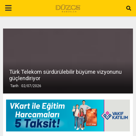
P
R
I
M
Türk Telekom sürdürülebilir büyüme vizyonunu
A
güçlendiriyor
Tarih : 02/07/2026
R
Y
M