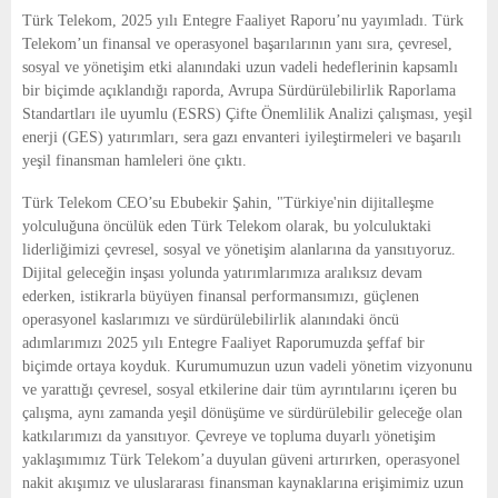
E
Türk Telekom, 2025 yılı Entegre Faaliyet Raporu’nu yayımladı. Türk 
Telekom’un finansal ve operasyonel başarılarının yanı sıra, çevresel, 
N
sosyal ve yönetişim etki alanındaki uzun vadeli hedeflerinin kapsamlı 
bir biçimde açıklandığı raporda, Avrupa Sürdürülebilirlik Raporlama 
Standartları ile uyumlu (ESRS) Çifte Önemlilik Analizi çalışması, yeşil 
U
enerji (GES) yatırımları, sera gazı envanteri iyileştirmeleri ve başarılı 
yeşil finansman hamleleri öne çıktı.
Türk Telekom CEO’su Ebubekir Şahin, "Türkiye'nin dijitalleşme 
yolculuğuna öncülük eden Türk Telekom olarak, bu yolculuktaki 
liderliğimizi çevresel, sosyal ve yönetişim alanlarına da yansıtıyoruz. 
Dijital geleceğin inşası yolunda yatırımlarımıza aralıksız devam 
ederken, istikrarla büyüyen finansal performansımızı, güçlenen 
operasyonel kaslarımızı ve sürdürülebilirlik alanındaki öncü 
adımlarımızı 2025 yılı Entegre Faaliyet Raporumuzda şeffaf bir 
biçimde ortaya koyduk. Kurumumuzun uzun vadeli yönetim vizyonunu 
ve yarattığı çevresel, sosyal etkilerine dair tüm ayrıntılarını içeren bu 
çalışma, aynı zamanda yeşil dönüşüme ve sürdürülebilir geleceğe olan 
katkılarımızı da yansıtıyor. Çevreye ve topluma duyarlı yönetişim 
yaklaşımımız Türk Telekom’a duyulan güveni artırırken, operasyonel 
nakit akışımız ve uluslararası finansman kaynaklarına erişimimiz uzun 