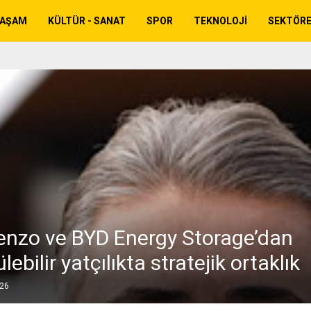
YAŞAM
KÜLTÜR - SANAT
SPOR
TEKNOLOJI
SEKTÖR
enzo ve BYD Energy Storage’dan
lebilir yatçılıkta stratejik ortaklık
026