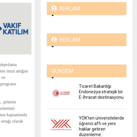
REKLAM
REKLAM
i depolama
GÜNDEM
ine imza attığını
a ve
e programı
Ticaret Bakanlığı:
Endonezya stratejik bir
E-İhracat destinasyonu
, şirketin
 yönetimi
laşma kapsamında
YÖK’ten üniversitelerde
 ortağı olarak
öğrenci affı ve yeni
haklar getiren
düzenleme..