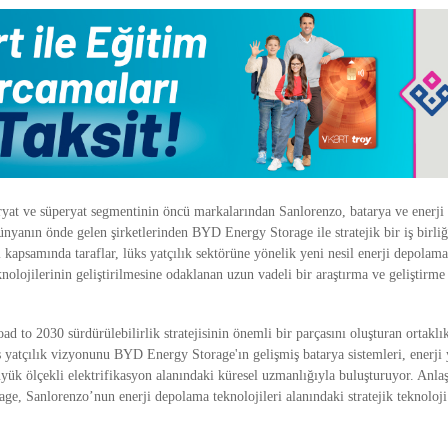
yat ve süperyat segmentinin öncü markalarından Sanlorenzo, batarya ve enerj
ünyanın önde gelen şirketlerinden BYD Energy Storage ile stratejik bir iş birliğ
i kapsamında taraflar, lüks yatçılık sektörüne yönelik yeni nesil enerji depolam
knolojilerinin geliştirilmesine odaklanan uzun vadeli bir araştırma ve geliştirm
d to 2030 sürdürülebilirlik stratejisinin önemli bir parçasını oluşturan ortaklık
s yatçılık vizyonunu BYD Energy Storage'ın gelişmiş batarya sistemleri, enerji
büyük ölçekli elektrifikasyon alanındaki küresel uzmanlığıyla buluşturuyor. An
e, Sanlorenzo’nun enerji depolama teknolojileri alanındaki stratejik teknoloji