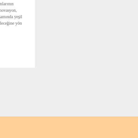
mlarının
inovasyon,
samında yeşil
eleceğine yön