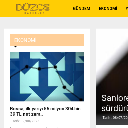
GÜNDEM
EKONOMI
EKONOMI
Sanlor
sürdürü
Bossa, ilk yarıyı 56 milyon 304 bin
39 TL net zara..
Tarih : 08/07/2
Tarih: 09/08/2026