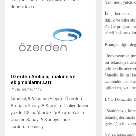
Yeni nesil yatçılık
dönem karı el..
İki şirket arasında
düşük ve daha akıl
Ar-Ge programını 
süreli bağımsız ku
Konuyla ilgili de
"İnovasyon ve sür
bir teknoloji lide
şekillendirmeye y
Venedik İklim Haft
Özerden Ambalaj, makine ve
taahhüdümüzün ardı
ekipmanlarını sattı
sağlarken, yatları
Tarih: 09/08/2026
İstanbul, 9 Ağustos (Hibya) - Özerden
BYD Denizcilik Ba
Ambalaj Sanayi A.Ş, üretim faaliyetlerinin
"Sanlorenzo, küres
yüzde 100 bağlı ortaklığı Bizofol Yalıtım
teknolojilerimizle
Ürünleri Sanayi A.Ş bünyesinde
geleceğin inovasyo
sürdürülmesine y..
Yat ve tekne endüs