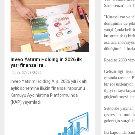
Sanlorenzo’nun Tü
"Küresel yat ve te
dönüşümle de şekil
yatçılığında belir
bu stratejik iş bi
azaltan, inovasyon
dönüşümünü hızlan
Inveo Yatırım Holding'in 2026 ilk
Road to 2030 vizy
yarı finansal ra..
Geliştirdiği lity
Tarih: 07/08/2026
çapında tanınan B
Inveo Yatırım Holding A.Ş., 2026 yılı ilk altı
bir rol üstleniyor
aylık dönemine ilişkin finansal raporunu
ilgiyi ortaya koy
Kamuyu Aydınlatma Platformu'nda
güçlendirmeyi hed
(KAP) yayımladı.
Sektörde yaşanan d
çevresel sorumlul
geleceğin yatçılık
Bu kapsamda Sanlo