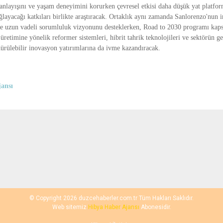
anlayışını ve yaşam deneyimini korurken çevresel etkisi daha düşük yat platfor
ağlayacağı katkıları birlikte araştıracak. Ortaklık aynı zamanda Sanlorenzo'nun 
 ve uzun vadeli sorumluluk vizyonunu desteklerken, Road to 2030 programı kap
üretimine yönelik reformer sistemleri, hibrit tahrik teknolojileri ve sektörün g
dürülebilir inovasyon yatırımlarına da ivme kazandıracak.
ansı
© Copyright 2026 duzcehaberler.com.tr Tüm Hakları Saklıdır.
Web sitemiz
Hibya Haber Ajansı
Abonesidir.