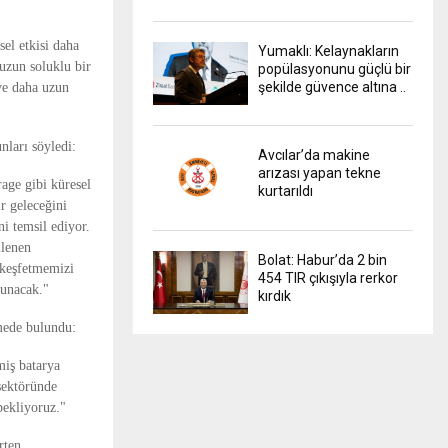
sel etkisi daha
Yumaklı: Kelaynakların
 uzun soluklu bir
popülasyonunu güçlü bir
şekilde güvence altına ..
ve daha uzun
ları söyledi:
Avcılar’da makine
arızası yapan tekne
age gibi küresel
kurtarıldı
ir geleceğini
i temsil ediyor.
ilenen
Bolat: Habur’da 2 bin
ı keşfetmemizi
454 TIR çıkışıyla rerkor
sunacak."
kırdık
mede bulundu:
miş batarya
 sektöründe
 bekliyoruz."
rten