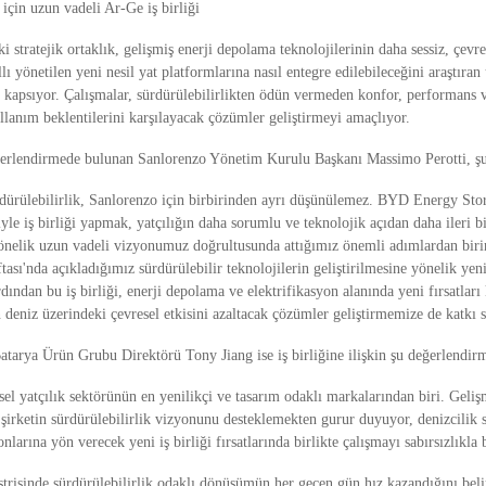
 için uzun vadeli Ar-Ge iş birliği
ki stratejik ortaklık, gelişmiş enerji depolama teknolojilerinin daha sessiz, çevre
lı yönetilen yeni nesil yat platformlarına nasıl entegre edilebileceğini araştıran
kapsıyor. Çalışmalar, sürdürülebilirlikten ödün vermeden konfor, performans 
llanım beklentilerini karşılayacak çözümler geliştirmeyi amaçlıyor.
ğerlendirmede bulunan Sanlorenzo Yönetim Kurulu Başkanı Massimo Perotti, şun
dürülebilirlik, Sanlorenzo için birbirinden ayrı düşünülemez. BYD Energy Stor
riyle iş birliği yapmak, yatçılığın daha sorumlu ve teknolojik açıdan daha ileri b
önelik uzun vadeli vizyonumuz doğrultusunda attığımız önemli adımlardan birin
ası'nda açıkladığımız sürdürülebilir teknolojilerin geliştirilmesine yönelik yen
ndan bu iş birliği, enerji depolama ve elektrifikasyon alanında yeni fırsatlar
n deniz üzerindeki çevresel etkisini azaltacak çözümler geliştirmemize de katkı 
tarya Ürün Grubu Direktörü Tony Jiang ise iş birliğine ilişkin şu değerlendir
el yatçılık sektörünün en yenilikçi ve tasarım odaklı markalarından biri. Geliş
 şirketin sürdürülebilirlik vizyonunu desteklemekten gurur duyuyor, denizcilik
nlarına yön verecek yeni iş birliği fırsatlarında birlikte çalışmayı sabırsızlıkla
trisinde sürdürülebilirlik odaklı dönüşümün her geçen gün hız kazandığını beli