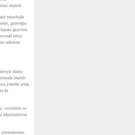
ları söyledi:
aklı teknolojik
meler, geleceğin
 hayata geçirilen
evresel etkiyi
inin sektörün
mleriyle dünya
üşümünde önemli
mına yönelik artan
ha da
r, verimlilik ve
 teknolojilerini
m çözümlerinin,