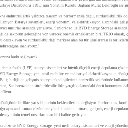
rkiye Distribütörü TRİO’nun Yönetim Kurulu Başkanı Murat Bekiroğlu ise şun
kne endüstrisi artık yalnızca tasarım ve performansla değil, sürdürülebilirlik od
leniyor. Batarya sistemleri, enerji yönetimi ve elektrifikasyon alanındaki geliş
leyici unsurlar arasında yer alıyor. Sanlorenzo ile BYD Energy Storage arasında
rliği de sektörün geleceğine yön verecek önemli örneklerden biri. TRİO olarak, ç
u destekleyen ve sürdürülebilirliği merkeze alan bu tür uluslararası iş birlikler
dıracağına inanıyoruz."
onuna katkı sağlayacak
um demir fosfat (LFP) batarya sistemleri ve büyük ölçekli enerji depolama çözü
YD Energy Storage, yeni nesil mobilite ve endüstriyel elektrifikasyonun dön
. Bu iş birliği de gelişmiş batarya teknolojilerinin denizcilik sektöründe kullanı
arken, Sanlorenzo'nun sürdürülebilir lüks yatçılık alanındaki öncü konumunu da
efliyor.
önüşümle birlikte yat sahiplerinin beklentileri de değişiyor. Performans, konfo
uğu aynı anda sunan çözümlere yönelik talebin artması, gelişmiş enerji depolama
 deneyiminin temel unsurlarından biri haline getiriyor.
renzo ve BYD Energy Storage, yeni nesil batarya sistemleri ve enerji yöneti