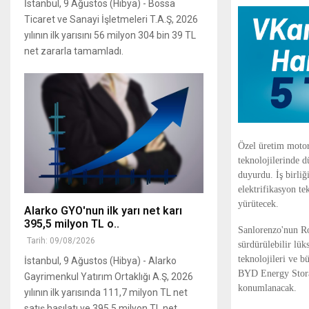
İstanbul, 9 Ağustos (Hibya) - Bossa
Ticaret ve Sanayi İşletmeleri T.A.Ş, 2026
yılının ilk yarısını 56 milyon 304 bin 39 TL
net zararla tamamladı.
Özel üretim motor
teknolojilerinde d
duyurdu. İş birliğ
elektrifikasyon te
yürütecek.
Alarko GYO'nun ilk yarı net karı
395,5 milyon TL o..
Sanlorenzo'nun Roa
Tarih: 09/08/2026
sürdürülebilir lük
teknolojileri ve 
İstanbul, 9 Ağustos (Hibya) - Alarko
BYD Energy Storag
Gayrimenkul Yatırım Ortaklığı A.Ş, 2026
konumlanacak.
yılının ilk yarısında 111,7 milyon TL net
satış hasılatı ve 395,5 milyon TL net