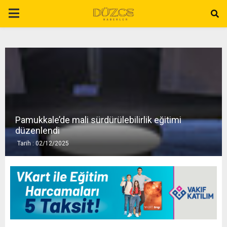
P
R
I
M
Pamukkale’de mali sürdürülebilirlik eğitimi
A
düzenlendi
Tarih : 02/12/2025
R
Y
M