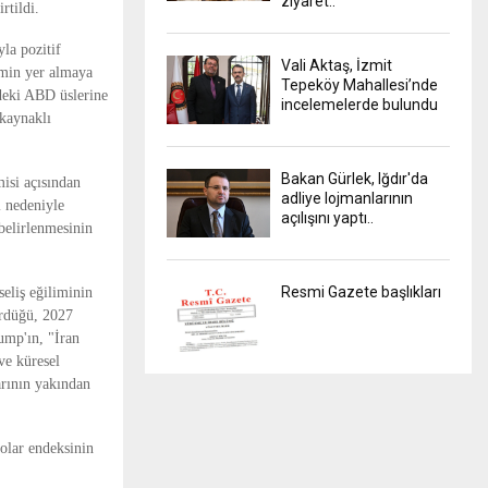
ziyaret..
rtildi.
la pozitif
Vali Aktaş, İzmit
imin yer almaya
Tepeköy Mahallesi’nde
edeki ABD üslerine
incelemelerde bulundu
 kaynaklı
Bakan Gürlek, Iğdır'da
isi açısından
adliye lojmanlarının
ı nedeniyle
açılışını yaptı..
 belirlenmesinin
Resmi Gazete başlıkları
seliş eğiliminin
ürdüğü, 2027
ump'ın, "İran
ve küresel
arının yakından
dolar endeksinin