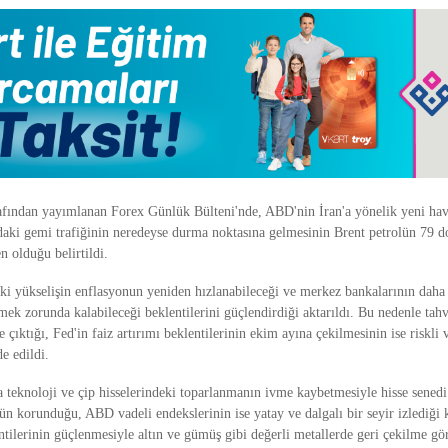
afından yayımlanan Forex Günlük Bülteni'nde, ABD'nin İran'a yönelik yeni hava
ki gemi trafiğinin neredeyse durma noktasına gelmesinin Brent petrolün 79 do
 olduğu belirtildi.
aki yükselişin enflasyonun yeniden hızlanabileceği ve merkez bankalarının daha 
mek zorunda kalabileceği beklentilerini güçlendirdiği aktarıldı. Bu nedenle tahv
e çıktığı, Fed'in faiz artırımı beklentilerinin ekim ayına çekilmesinin ise riskli 
de edildi.
 teknoloji ve çip hisselerindeki toparlanmanın ivme kaybetmesiyle hisse senedi
n korunduğu, ABD vadeli endekslerinin ise yatay ve dalgalı bir seyir izlediği 
tilerinin güçlenmesiyle altın ve gümüş gibi değerli metallerde geri çekilme gö