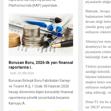
piyasalarda odağın 
Platformu'nda (KAP) yayımladı...
Bültende, Avrupa 
başlamasının bekle
devam ettiği belir
yönelik geniş çapl
enflasyon riskleri
Almanya'nın mayıs
destekleyici bir s
piyasalarda yönün 
beklendiği ifade e
Borusan Boru, 2026 ilk yarı finansal
Türkiye piyasaları
raporlarına i..
sürdüğü belirtild
Tarih: 07/08/2026
büyüme beklentisi
Borusan Birleşik Boru Fabrikaları Sanayi
ateşkesi bence son
ve Ticaret A.Ş, 1 Ocak-30 Haziran 2026
enflasyon endişele
hesap dönemine ilişkin konsolide finansal
takip edileceği, v
raporlarına yönelik sorumluluk beyanını
Dolar/TL'nin bu sa
Kamuyu A..
ise 100,97 seviyes