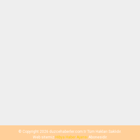
© Copyright 2026 duzcehaberler.com.tr Tüm Hakları Saklıdır.
Web sitemiz
Hibya Haber Ajansı
Abonesidir.