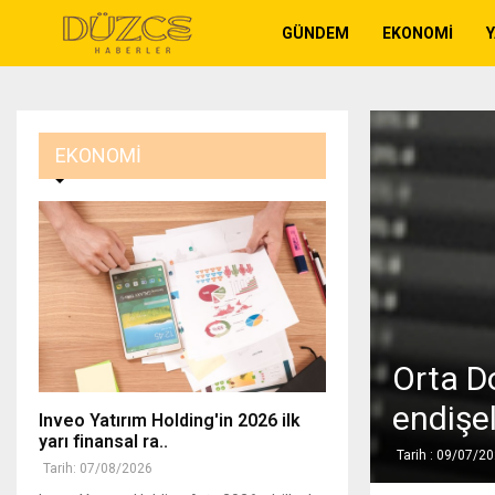
GÜNDEM
EKONOMI
EKONOMI
Orta D
endişel
Inveo Yatırım Holding'in 2026 ilk
yarı finansal ra..
Tarih : 09/07/2
Tarih: 07/08/2026