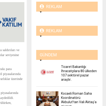
REKLAM
REKLAM
 saldırıları ve
GÜNDEM
lar seviyesine
Ticaret Bakanlığı:
sıkı para
İhracatçılara 80 ülkeden
il piyasalarında
107 sektörel pazar
varlıklar üzerinde
araştır..
 piyasalarında
Kocaeli Roman Saha
Koordinatörü
kaydedildi.
Akbulut’tan Vali Aktaş’a
rülürken,