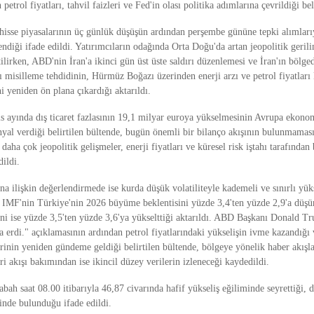
petrol fiyatları, tahvil faizleri ve Fed'in olası politika adımlarına çevrildiği beli
hisse piyasalarının üç günlük düşüşün ardından perşembe gününe tepki alımlarıy
ndiği ifade edildi. Yatırımcıların odağında Orta Doğu'da artan jeopolitik geril
tilirken, ABD'nin İran'a ikinci gün üst üste saldırı düzenlemesi ve İran'ın bölg
ı misilleme tehdidinin, Hürmüz Boğazı üzerinden enerji arzı ve petrol fiyatları
ni yeniden ön plana çıkardığı aktarıldı.
 ayında dış ticaret fazlasının 19,1 milyar euroya yükselmesinin Avrupa ekonom
inyal verdiği belirtilen bültende, bugün önemli bir bilanço akışının bulunmamas
daha çok jeopolitik gelişmeler, enerji fiyatları ve küresel risk iştahı tarafından
dildi.
na ilişkin değerlendirmede ise kurda düşük volatiliteyle kademeli ve sınırlı yük
i. IMF'nin Türkiye'nin 2026 büyüme beklentisini yüzde 3,4'ten yüzde 2,9'a düş
ni ise yüzde 3,5'ten yüzde 3,6'ya yükselttiği aktarıldı. ABD Başkanı Donald Tr
a erdi." açıklamasının ardından petrol fiyatlarındaki yükselişin ivme kazandığı 
rinin yeniden gündeme geldiği belirtilen bültende, bölgeye yönelik haber akışl
eri akışı bakımından ise ikincil düzey verilerin izleneceği kaydedildi.
bah saat 08.00 itibarıyla 46,87 civarında hafif yükseliş eğiliminde seyrettiği, 
inde bulunduğu ifade edildi.