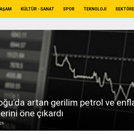
YAŞAM
KÜLTÜR - SANAT
SPOR
TEKNOLOJI
SEKTÖR
oğu'da artan gerilim petrol ve enf
erini öne çıkardı
026