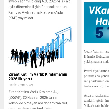
Inveo Yatırım Holding A.Ş., 2026 yılı ilk altı
aylık dönemine ilişkin finansal raporunu
Kamuyu Aydınlatma Platformu'nda
(KAP) yayımladı.
Gedik Yatırım tar
Hürmüz Boğazı'nda
yaklaşmasına neden
Petrol fiyatlarınd
Ziraat Katılım Varlık Kiralama'nın
politikasına yönel
2026 ilk yarı f..
satış baskısının ön
Tarih: 07/08/2026
baskı yarattığı ifa
Ziraat Katılım Varlık Kiralama A.Ş.
Asya piyasalarında
(ZKBVK), 30 Haziran 2026 tarihli
temkinli görünümü
konsolide olmayan ara dönem faaliyet
Yüksek faiz beklen
raporunu Kamuyu Aydınlatma