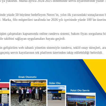
6’ya yükseldi. Marka ayrıca 2024-2025 döneminde servis ziyaretlerinde yüzde
de yüzde 50 büyüme hedefleyen Nerex’in, yılın ilk yarısındaki sonuçlarının b
ldi. Marka, filo müşterileri tarafında ise 2026 yılı içerisinde yüzde 100’ün üzer
nüşüm çalışmaları kapsamında online randevu sistemi, bakım fiyatı sorgulama hi
le takibini sağlayan uygulamaları hayata geçirdi.
çin geliştirilen web tabanlı yönetim sistemiyle randevu, teklif-onay süreçleri, ara
 geçmiş servis kayıtlarının tek platform üzerinden takip edilebildiği belirtildi.