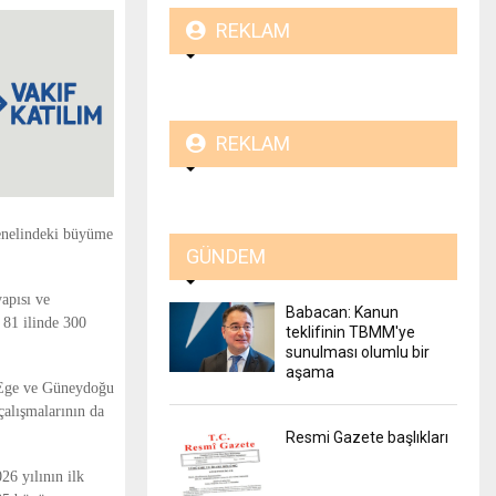
REKLAM
REKLAM
genelindeki büyüme
GÜNDEM
yapısı ve
Babacan: Kanun
 81 ilinde 300
teklifinin TBMM'ye
sunulması olumlu bir
aşama
, Ege ve Güneydoğu
çalışmalarının da
Resmi Gazete başlıkları
26 yılının ilk