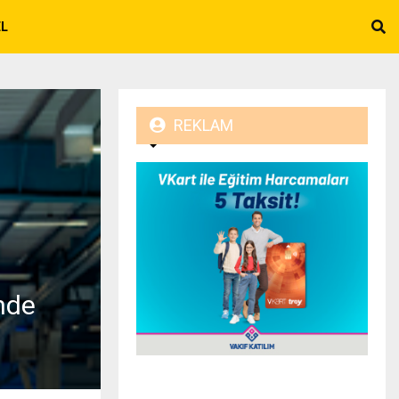
EL
REKLAM
inde