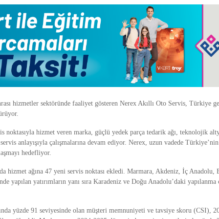
nrası hizmetler sektöründe faaliyet gösteren Nerex Akıllı Oto Servis, Türkiye 
ürüyor.
is noktasıyla hizmet veren marka, güçlü yedek parça tedarik ağı, teknolojik alt
ş servis anlayışıyla çalışmalarına devam ediyor. Nerex, uzun vadede Türkiye’nin
laşmayı hedefliyor.
lda hizmet ağına 47 yeni servis noktası ekledi. Marmara, Akdeniz, İç Anadolu
nde yapılan yatırımların yanı sıra Karadeniz ve Doğu Anadolu’daki yapılanma 
ında yüzde 91 seviyesinde olan müşteri memnuniyeti ve tavsiye skoru (CSI), 20