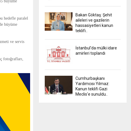
 35 büyüme
Bakan Göktaş: Şehit
u hedefle paralel
aileleri ve gazilerin
inde büyüme
hassasiyetleri kanun
teklifi..
zmeti ve servis
İstanbul'da mülki idare
amirleri toplandı
ç fotoğrafları,
Cumhurbaşkanı
Yardımcısı Yılmaz:
Kanun teklifi Gazi
Meclis'e sunuldu..