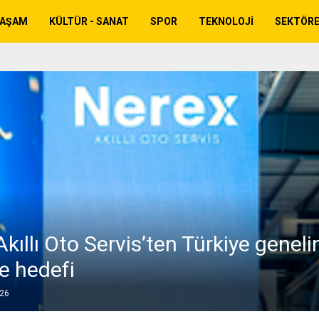
YAŞAM
KÜLTÜR - SANAT
SPOR
TEKNOLOJI
SEKTÖR
kıllı Oto Servis’ten Türkiye genel
 hedefi
026