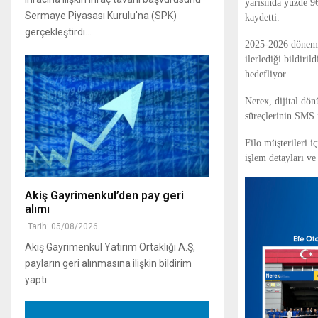
yarısında yüzde 9
Sermaye Piyasası Kurulu'na (SPK)
kaydetti.
gerçekleştirdi...
2025-2026 dönemin
ilerlediği bildiri
hedefliyor.
Nerex, dijital dö
süreçlerinin SMS i
Filo müşterileri i
işlem detayları ve
Akiş Gayrimenkul’den pay geri
alımı
Tarih: 05/08/2026
Akiş Gayrimenkul Yatırım Ortaklığı A.Ş,
payların geri alınmasına ilişkin bildirim
yaptı.