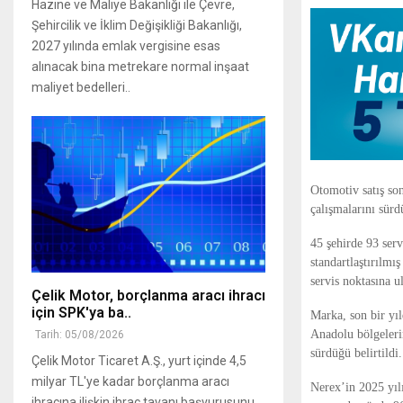
Hazine ve Maliye Bakanlığı ile Çevre,
Şehircilik ve İklim Değişikliği Bakanlığı,
2027 yılında emlak vergisine esas
alınacak bina metrekare normal inşaat
maliyet bedelleri..
Otomotiv satış so
çalışmalarını sürd
45 şehirde 93 serv
standartlaştırılmı
servis noktasına u
Çelik Motor, borçlanma aracı ihracı
için SPK'ya ba..
Marka, son bir yı
Anadolu bölgeleri
Tarih: 05/08/2026
sürdüğü belirtildi.
Çelik Motor Ticaret A.Ş., yurt içinde 4,5
milyar TL'ye kadar borçlanma aracı
Nerex’in 2025 yıl
ihracına ilişkin ihraç tavanı başvurusunu