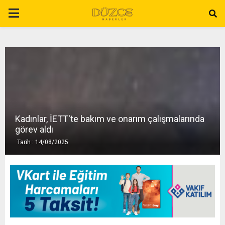
P
R
I
M
Kadınlar, İETT'te bakım ve onarım çalışmalarında
A
görev aldı
Tarih : 14/08/2025
R
Y
M