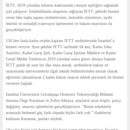
E
İETT, 2019 yılından itibaren kadrosunda cinsiyet eşitliğini sağlamak
için çalışıyor. İstanbullunun ulaşımını sağlayan İETT, şehirde hizmet
N
veren tüm toplu taşıma otobüslerinin, metrobüs sisteminin, tarihi
tünelin ve nostaljik tramvayın işletmesini ve bakım-onarımını da
gerçekleştiriyor.
U
150’den fazla kadın otobüs kaptanı İETT otobüslerinde İstanbul’a
hizmet veriyor. Aynı şekilde İETT tarihinde ilk kez; Kadın Saha
Amirleri, Kadın Garaj Şefi, Kadın Garaj İşletme Müdürü ve Kadın
Genel Müdür Yardımcısı 2019 yılından sonra görev almaya başladı.
İETT şimdi de yeni bir ilke imza atarak, otobüslerin bakım ve
onarımında üniversitelerin ilgili teknik bölümlerinden mezun olarak
eğitimini tamamlayan 2 kadın bakım onarım teknik personeli ile hizmet
vermeye başladı.
İstanbul Üniversitesi Cerrahpaşa Otomotiv Teknisyenliği Bölümü
mezunu Özge Karaman ve Zehra Akkaya, araçların arıza tespiti, parça
değişimi, onarımı işlemlerini gerçekleştiriyor. “Bizim erkeklerle
aramızda bedensel güç farkı dışında hiçbir fark yok.” ifadelerini
kullanan Karaman, şunları söyledi:
“Araçlar bizim için hastaysa biz bunu tamir eden insanlarız. İnsanlar