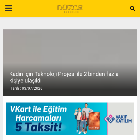
P
R
I
M
Kadın için Teknoloji Projesi ile 2 binden fazla
A
kişiye ulaşıldı
Tarih : 03/07/2026
R
Y
M