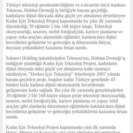
E
Türkiye teknoloji perakendeciliğinin ve e-ticaretin öncü markası
Teknosa, Habitat Derneği iş birliğiyle hayata geçirdiği,
kadınların dijital dünyada daha güçlü yer almalarını destekleyen
N
Kadın İçin Teknoloji Projesi kapsamında bu yılın ilk yarısında
düzenlediği 39 eğitimle 2 bin 168 kişiye ulaştı. Teknoloji
okuryazarlığı, tasarım, mobil fotoğrafçılık, kariyer planlama ve
U
yapay zeka araçları alanındaki eğitimler, katılımcılara dijital
becerilerini geliştirme ve geleceğin iş dünyasında ihtiyaç
duyulan yetkinlikleri kazanma fırsatı sundu.
Sabancı Holding iştiraklerinden Teknosa'nın, Habitat Derneği iş
birliğiyle yürüttüğü Kadın İçin Teknoloji Projesi, kadınların
dijital dünyada daha güçlü yer almalarına katkı sunmayı
sürdürüyor.
"
Herkes İçin Teknoloji" felsefesiyle 2007 yılında
hayata geçirilen proje, bugüne kadar Türkiye genelinde 43
binden fazla kadının dijital okuryazarlık becerilerinin
gelişmesine katkı sağladı. Bu yılın ilk yarısında gerçekleştirilen
39 eğitimle 2 bin 168 kişiye ulaşan proje teknoloji okuryazarlığı,
tasarım, mobil fotoğrafçılık, kariyer planlama ve yapay zekâ
araçları gibi alanlarda düzenlenen eğitimlerle katılımcılara dijital
becerilerini geliştirme ve geleceğin yetkinliklerini kazanma fırsatı
sundu.
Kadın İçin Teknoloji Projesi kapsamında yılın ilk yarısında
Hatay, Mersin ve Konya'da yüz yüze eğitimler düzenlenirken,