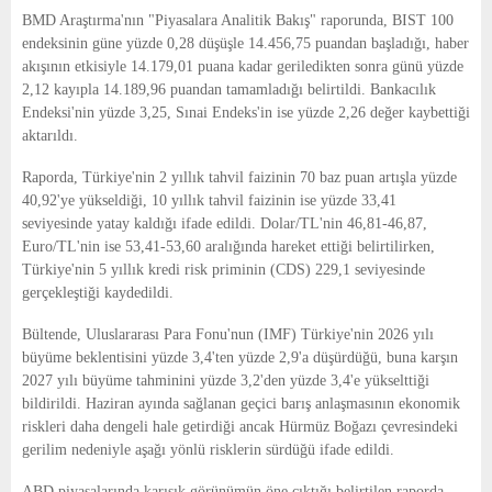
E
BMD Araştırma'nın "Piyasalara Analitik Bakış" raporunda, BIST 100
endeksinin güne yüzde 0,28 düşüşle 14.456,75 puandan başladığı, haber
N
akışının etkisiyle 14.179,01 puana kadar geriledikten sonra günü yüzde
2,12 kayıpla 14.189,96 puandan tamamladığı belirtildi. Bankacılık
Endeksi'nin yüzde 3,25, Sınai Endeks'in ise yüzde 2,26 değer kaybettiği
U
aktarıldı.
Raporda, Türkiye'nin 2 yıllık tahvil faizinin 70 baz puan artışla yüzde
40,92'ye yükseldiği, 10 yıllık tahvil faizinin ise yüzde 33,41
seviyesinde yatay kaldığı ifade edildi. Dolar/TL'nin 46,81-46,87,
Euro/TL'nin ise 53,41-53,60 aralığında hareket ettiği belirtilirken,
Türkiye'nin 5 yıllık kredi risk priminin (CDS) 229,1 seviyesinde
gerçekleştiği kaydedildi.
Bültende, Uluslararası Para Fonu'nun (IMF) Türkiye'nin 2026 yılı
büyüme beklentisini yüzde 3,4'ten yüzde 2,9'a düşürdüğü, buna karşın
2027 yılı büyüme tahminini yüzde 3,2'den yüzde 3,4'e yükselttiği
bildirildi. Haziran ayında sağlanan geçici barış anlaşmasının ekonomik
riskleri daha dengeli hale getirdiği ancak Hürmüz Boğazı çevresindeki
gerilim nedeniyle aşağı yönlü risklerin sürdüğü ifade edildi.
ABD piyasalarında karışık görünümün öne çıktığı belirtilen raporda,