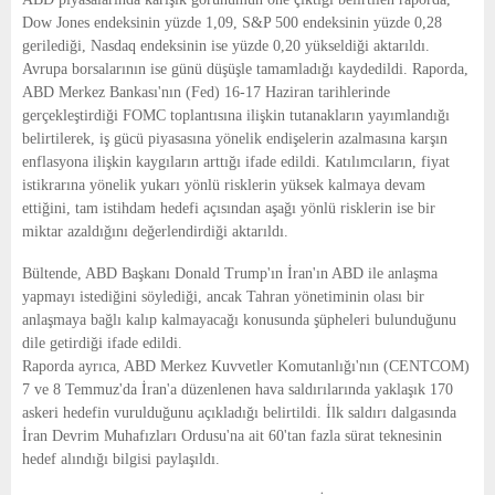
Dow Jones endeksinin yüzde 1,09, S&P 500 endeksinin yüzde 0,28
gerilediği, Nasdaq endeksinin ise yüzde 0,20 yükseldiği aktarıldı.
Avrupa borsalarının ise günü düşüşle tamamladığı kaydedildi. Raporda,
ABD Merkez Bankası'nın (Fed) 16-17 Haziran tarihlerinde
gerçekleştirdiği FOMC toplantısına ilişkin tutanakların yayımlandığı
belirtilerek, iş gücü piyasasına yönelik endişelerin azalmasına karşın
enflasyona ilişkin kaygıların arttığı ifade edildi. Katılımcıların, fiyat
istikrarına yönelik yukarı yönlü risklerin yüksek kalmaya devam
ettiğini, tam istihdam hedefi açısından aşağı yönlü risklerin ise bir
miktar azaldığını değerlendirdiği aktarıldı.
Bültende, ABD Başkanı Donald Trump'ın İran'ın ABD ile anlaşma
yapmayı istediğini söylediği, ancak Tahran yönetiminin olası bir
anlaşmaya bağlı kalıp kalmayacağı konusunda şüpheleri bulunduğunu
dile getirdiği ifade edildi.
Raporda ayrıca, ABD Merkez Kuvvetler Komutanlığı'nın (CENTCOM)
7 ve 8 Temmuz'da İran'a düzenlenen hava saldırılarında yaklaşık 170
askeri hedefin vurulduğunu açıkladığı belirtildi. İlk saldırı dalgasında
İran Devrim Muhafızları Ordusu'na ait 60'tan fazla sürat teknesinin
hedef alındığı bilgisi paylaşıldı.