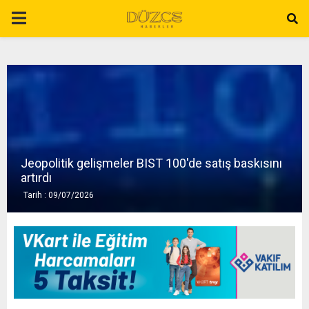
P
R
I
M
Jeopolitik gelişmeler BIST 100'de satış baskısını
A
artırdı
Tarih : 09/07/2026
R
Y
M