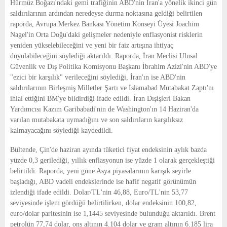
Hürmüz Boğazı'ndaki gemi trafiğinin ABD'nin İran'a yönelik ikinci gün
saldırılarının ardından neredeyse durma noktasına geldiği belirtilen
raporda, Avrupa Merkez Bankası Yönetim Konseyi Üyesi Joachim
Nagel'in Orta Doğu'daki gelişmeler nedeniyle enflasyonist risklerin
yeniden yükselebileceğini ve yeni bir faiz artışına ihtiyaç
duyulabileceğini söylediği aktarıldı. Raporda, İran Meclisi Ulusal
Güvenlik ve Dış Politika Komisyonu Başkanı İbrahim Azizi'nin ABD'ye
"ezici bir karşılık" verileceğini söylediği, İran'ın ise ABD'nin
saldırılarının Birleşmiş Milletler Şartı ve İslamabad Mutabakat Zaptı'nı
ihlal ettiğini BM'ye bildirdiği ifade edildi. İran Dışişleri Bakan
Yardımcısı Kazım Garibabadi'nin de Washington'ın 14 Haziran'da
varılan mutabakata uymadığını ve son saldırıların karşılıksız
kalmayacağını söylediği kaydedildi.
Bültende, Çin'de haziran ayında tüketici fiyat endeksinin aylık bazda
yüzde 0,3 gerilediği, yıllık enflasyonun ise yüzde 1 olarak gerçekleştiği
belirtildi. Raporda, yeni güne Asya piyasalarının karışık seyirle
başladığı, ABD vadeli endekslerinde ise hafif negatif görünümün
izlendiği ifade edildi. Dolar/TL'nin 46,88, Euro/TL'nin 53,77
seviyesinde işlem gördüğü belirtilirken, dolar endeksinin 100,82,
euro/dolar paritesinin ise 1,1445 seviyesinde bulunduğu aktarıldı. Brent
petrolün 77,74 dolar, ons altının 4.104 dolar ve gram altının 6.185 lira