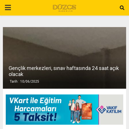
P
R
I
M
Gençlik merkezleri, sınav haftasında 24 saat açık
A
olacak
Tarih : 10/06/2025
R
Y
M