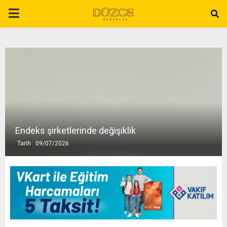
P
R
I
M
A
Endeks şirketlerinde değişiklik
Tarih : 09/07/2026
R
Y
M