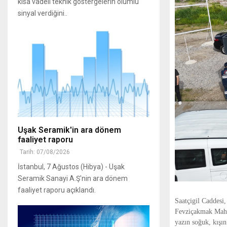
kısa vadeli teknik göstergelerin olumlu
sinyal verdiğini..
Uşak Seramik'in ara dönem
faaliyet raporu
Tarih: 07/08/2026
İstanbul, 7 Ağustos (Hibya) - Uşak
Seramik Sanayi A.Ş'nin ara dönem
faaliyet raporu açıklandı.
Saatçigil Caddesi
Fevziçakmak Mahall
yazın soğuk, kışın