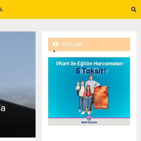
EL
REKLAM
’a