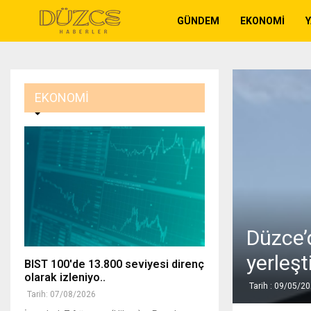
GÜNDEM
EKONOMI
EKONOMI
Düzce’d
yerleşti
BIST 100'de 13.800 seviyesi direnç
olarak izleniyo..
Tarih : 09/05/2
Tarih: 07/08/2026