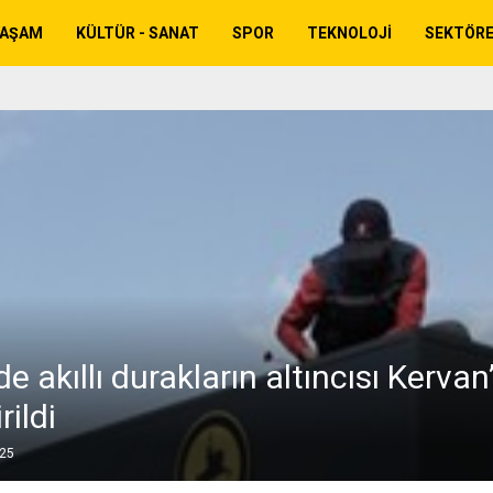
YAŞAM
KÜLTÜR - SANAT
SPOR
TEKNOLOJI
SEKTÖR
e akıllı durakların altıncısı Kervan
rildi
025