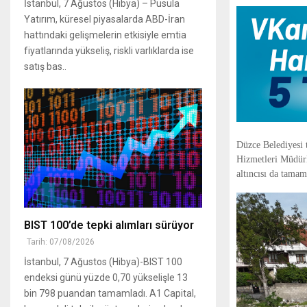
İstanbul, 7 Ağustos (Hibya) – Pusula
Yatırım, küresel piyasalarda ABD-İran
hattındaki gelişmelerin etkisiyle emtia
fiyatlarında yükseliş, riskli varlıklarda ise
satış bas..
Düzce Belediyesi t
Hizmetleri Müdürl
altıncısı da tama
BIST 100’de tepki alımları sürüyor
Tarih: 07/08/2026
İstanbul, 7 Ağustos (Hibya)-BIST 100
endeksi günü yüzde 0,70 yükselişle 13
bin 798 puandan tamamladı. A1 Capital,