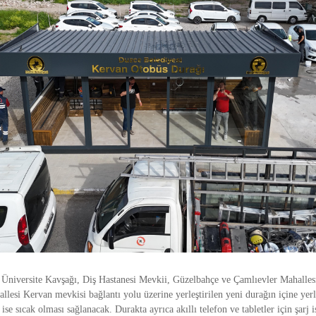
, Üniversite Kavşağı, Diş Hastanesi Mevkii, Güzelbahçe ve Çamlıevler Mahalles
esi Kervan mevkisi bağlantı yolu üzerine yerleştirilen yeni durağın içine yerle
 ise sıcak olması sağlanacak. Durakta ayrıca akıllı telefon ve tabletler için şarj 