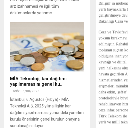
Bilişim’in mühend
arz izahnamesi ve ilgili tüm
yerli kaynaklarla 
dokümanlarda yatırımc..
geliştirilmeye de
Bakanlığı Ceza ve
Ceza ve Tevkifevl
yoksun bırakmayı 
edilmiştir. Rehabi
toplumu suçtan ko
olduğuna inanıyoru
kaynağı ve dijita
yeni halkasını ol
hayata geçirilen A
MİA Teknoloji, kar dağıtımı
hizmetlerinden yar
yapılmamasını genel ku..
erişmeleri mümkün
Tarih: 06/08/2026
daha etkin, şeffaf
protokolüyle büyük
İstanbul, 6 Ağustos (Hibya) - MİA
rehabilitasyon hiz
Teknoloji A.Ş, 2025 yılına ilişkin kar
ceza infaz persone
dağıtımı yapılmaması yönündeki yönetim
Türk Telekom ile 
kurulu önerisinin genel kurulun onayına
yerli ve millî te
sunulacağını duyur..