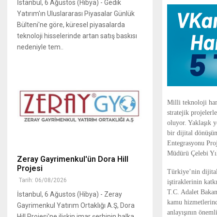
İstanbul, 6 Ağustos (Hibya) - Gedik
Yatırım'ın Uluslararası Piyasalar Günlük
Bülteni'ne göre, küresel piyasalarda
teknoloji hisselerinde artan satış baskısı
nedeniyle tem..
Milli teknoloji h
stratejik projeler
oluyor. Yaklaşık y
bir dijital dönüşü
Entegrasyonu Proj
Müdürü Çelebi Yıl
Zeray Gayrimenkul'ün Dora Hill
Projesi
Türkiye’nin dijita
Tarih: 06/08/2026
iştiraklerinin ka
T.C. Adalet Bakanl
İstanbul, 6 Ağustos (Hibya) - Zeray
kamu hizmetlerindek
Gayrimenkul Yatırım Ortaklığı A.Ş, Dora
anlayışının öneml
Hill Projesi'ne ilişkin imar şerhinin halka