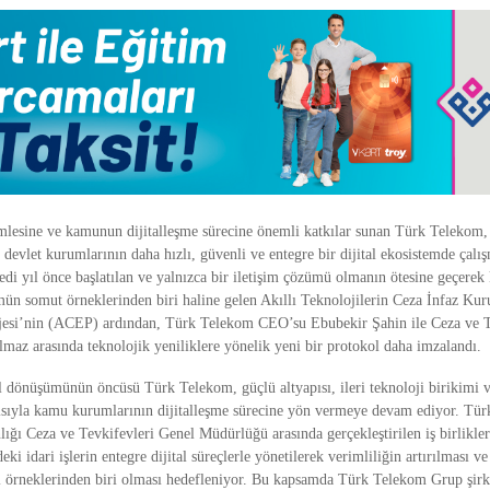
amlesine ve kamunun dijitalleşme sürecine önemli katkılar sunan Türk Telekom, 
le devlet kurumlarının daha hızlı, güvenli ve entegre bir dijital ekosistemde çalış
edi yıl önce başlatılan ve yalnızca bir iletişim çözümü olmanın ötesine geçerek
mün somut örneklerinden biri haline gelen Akıllı Teknolojilerin Ceza İnfaz Kur
esi’nin (ACEP) ardından, Türk Telekom CEO’su Ebubekir Şahin ile Ceza ve Te
maz arasında teknolojik yeniliklere yönelik yeni bir protokol daha imzalandı.
l dönüşümünün öncüsü Türk Telekom, güçlü altyapısı, ileri teknoloji birikimi ve
tkısıyla kamu kurumlarının dijitalleşme sürecine yön vermeye devam ediyor. Tür
ığı Ceza ve Tevkifevleri Genel Müdürlüğü arasında gerçekleştirilen iş birlikle
i idari işlerin entegre dijital süreçlerle yönetilerek verimliliğin artırılması ve d
i örneklerinden biri olması hedefleniyor. Bu kapsamda Türk Telekom Grup şirke