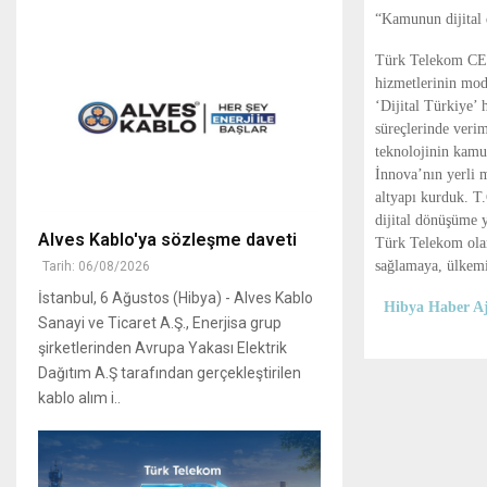
“Kamunun dijital
Türk Telekom CEO’
hizmetlerinin mode
‘Dijital Türkiye’ 
süreçlerinde veri
teknolojinin kamu 
İnnova’nın yerli m
altyapı kurduk. T
dijital dönüşüme y
Alves Kablo'ya sözleşme daveti
Türk Telekom olara
sağlamaya, ülkemi
Tarih: 06/08/2026
İstanbul, 6 Ağustos (Hibya) - Alves Kablo
Hibya Haber Aj
Sanayi ve Ticaret A.Ş., Enerjisa grup
şirketlerinden Avrupa Yakası Elektrik
Dağıtım A.Ş tarafından gerçekleştirilen
kablo alım i..