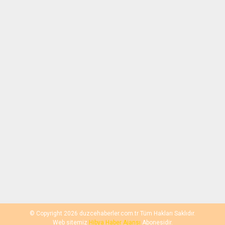
© Copyright 2026 duzcehaberler.com.tr Tüm Hakları Saklıdır.
Web sitemiz
Hibya Haber Ajansı
Abonesidir.