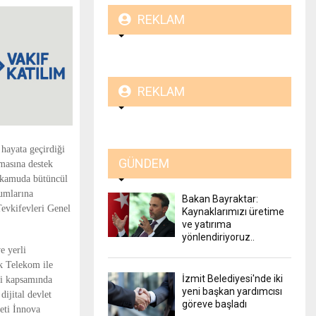
REKLAM
REKLAM
hayata geçirdiği 
GÜNDEM
masına destek 
 kamuda bütüncül 
umlarına 
Bakan Bayraktar:
vkifevleri Genel 
Kaynaklarımızı üretime
ve yatırıma
yönlendiriyoruz..
 yerli 
k Telekom ile 
İzmit Belediyesi'nde iki
ri kapsamında 
yeni başkan yardımcısı
ijital devlet 
göreve başladı
ti İnnova 