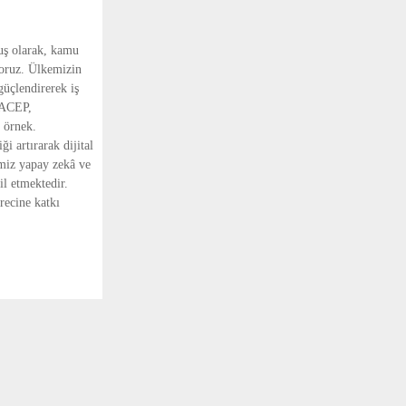
ş olarak, kamu 
oruz. Ülkemizin 
üçlendirerek iş 
 ACEP, 
 örnek. 
 artırarak dijital 
miz yapay zekâ ve 
l etmektedir. 
ecine katkı 