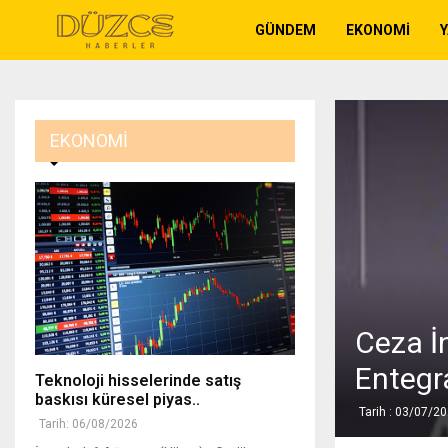
GÜNDEM
EKONOMI
EKONOMI
Ceza İn
Entegr
Teknoloji hisselerinde satış
baskısı küresel piyas..
Tarih : 03/07/2
Tarih: 06/08/2026