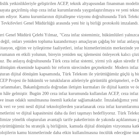
islik yetkinlikleriyle geliştirilen ACEP, teknik altyapısından finansman model
hayata geçirilmiş olup ceza infaz kurumlarında yaygınlaştırılmaya ve yeni teknol
vam ediyor. Kamu kurumlarının dijitalleşme vizyonu doğrultusunda Türk Teleko
 Tevkifevleri Genel Müdürlüğü arasında yeni bir iş birliği protokolü imzalandı.
eri Genel Müdürü Çelebi Yılmaz, “Ceza infaz sistemimiz, hükümlüleri yalnızca
değil, onları yeniden topluma kazandırmayı amaçlayan çağdaş bir infaz anlayışı
litasyon, eğitim ve iyileştirme faaliyetleri, infaz hizmetlerimizin merkezinde yer
rumanın en etkili yolunun, bireyin yeniden suç işlemesini önleyecek kalıcı çöz
z. Bu anlayış doğrultusunda Türk ceza infaz sistemi, yirmi yılı aşkın süredir fiz
l dönüşüm ekseninde kapsamlı bir reform sürecinden geçmektedir. Modern infaz 
uşturan dijital dönüşüm kapsamında, Türk Telekom ile yürüttüğümüz güçlü iş birl
CEP Projesi ile hükümlü ve tutukluların aileleriyle görüntülü görüşmeleri, e-Do
arlanmaları, Bakanlığımızla doğrudan iletişim kurmaları ile dijital kantin ve ö
 hâle gelmiştir. Bugün 200 ceza infaz kurumunda kullanılan ACEP, ceza infaz 
 ve insan odaklı sunulmasına önemli katkılar sağlamaktadır. İmzaladığımız yeni iş
 veri ve yeni nesil dijital teknolojilerden yararlanarak ceza infaz kurumlarımız
metlerini ve dijital kapasitesini daha da ileri taşımayı hedefliyoruz. Türk Teleko
limize yönelik oluşturulan avantajlı tarife paketlerinin de yakında açıklanması 
yürüttüğümüz bu stratejik iş birliğinin, kamuda dijital dönüşüm vizyonuna katkı
knolojilerin kamu hizmetlerinde daha etkin kullanılmasına öncülük edeceğine in