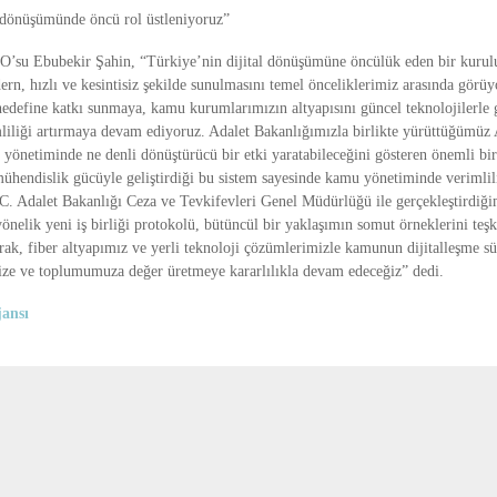
 dönüşümünde öncü rol üstleniyoruz”
su Ebubekir Şahin, “Türkiye’nin dijital dönüşümüne öncülük eden bir kurulu
rn, hızlı ve kesintisiz şekilde sunulmasını temel önceliklerimiz arasında görüy
hedefine katkı sunmaya, kamu kurumlarımızın altyapısını güncel teknolojilerle g
mliliği artırmaya devam ediyoruz. Adalet Bakanlığımızla birlikte yürüttüğümüz
yönetiminde ne denli dönüştürücü bir etki yaratabileceğini gösteren önemli bir
ühendislik gücüyle geliştirdiği bu sistem sayesinde kamu yönetiminde verimliliği
.C. Adalet Bakanlığı Ceza ve Tevkifevleri Genel Müdürlüğü ile gerçekleştirdiği
önelik yeni iş birliği protokolü, bütüncül bir yaklaşımın somut örneklerini teşki
k, fiber altyapımız ve yerli teknoloji çözümlerimizle kamunun dijitalleşme sür
ze ve toplumumuza değer üretmeye kararlılıkla devam edeceğiz” dedi.
ansı