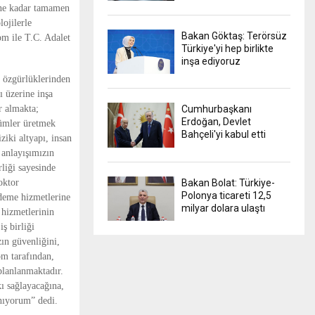
ine kadar tamamen 
ojilerle 
Bakan Göktaş: Terörsüz
m ile T.C. Adalet 
Türkiye'yi hep birlikte
inşa ediyoruz
 özgürlüklerinden 
 üzerine inşa 
 almakta; 
Cumhurbaşkanı
Erdoğan, Devlet
ümler üretmek 
Bahçeli'yi kabul etti
iki altyapı, insan 
anlayışımızın 
iği sayesinde 
ktor 
Bakan Bolat: Türkiye-
Polonya ticareti 12,5
deme hizmetlerine 
milyar dolara ulaştı
hizmetlerinin 
 birliği 
ın güvenliğini, 
m tarafından, 
planlanmaktadır. 
 sağlayacağına, 
anıyorum” dedi.