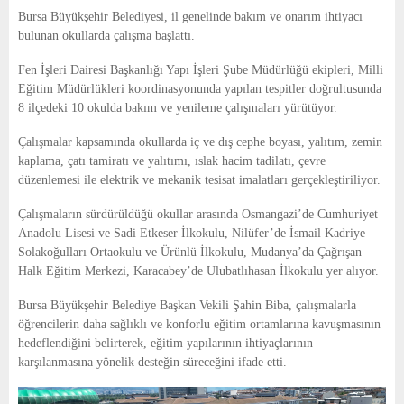
E
Bursa Büyükşehir Belediyesi, il genelinde bakım ve onarım ihtiyacı
bulunan okullarda çalışma başlattı.
N
Fen İşleri Dairesi Başkanlığı Yapı İşleri Şube Müdürlüğü ekipleri, Milli
Eğitim Müdürlükleri koordinasyonunda yapılan tespitler doğrultusunda
U
8 ilçedeki 10 okulda bakım ve yenileme çalışmaları yürütüyor.
Çalışmalar kapsamında okullarda iç ve dış cephe boyası, yalıtım, zemin
kaplama, çatı tamiratı ve yalıtımı, ıslak hacim tadilatı, çevre
düzenlemesi ile elektrik ve mekanik tesisat imalatları gerçekleştiriliyor.
Çalışmaların sürdürüldüğü okullar arasında Osmangazi’de Cumhuriyet
Anadolu Lisesi ve Sadi Etkeser İlkokulu, Nilüfer’de İsmail Kadriye
Solakoğulları Ortaokulu ve Ürünlü İlkokulu, Mudanya’da Çağrışan
Halk Eğitim Merkezi, Karacabey’de Ulubatlıhasan İlkokulu yer alıyor.
Bursa Büyükşehir Belediye Başkan Vekili Şahin Biba, çalışmalarla
öğrencilerin daha sağlıklı ve konforlu eğitim ortamlarına kavuşmasının
hedeflendiğini belirterek, eğitim yapılarının ihtiyaçlarının
karşılanmasına yönelik desteğin süreceğini ifade etti.