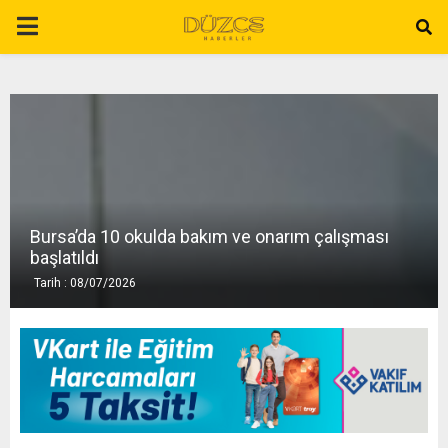
P
R
I
M
Bursa’da 10 okulda bakım ve onarım çalışması
A
başlatıldı
Tarih : 08/07/2026
R
Y
M