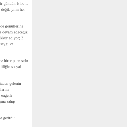
ir gündür. Elbette
değil, yılın her
 de gönüllerine
ya devam edeceğiz.
ekkür ediyor; 3
 saygı ve
 birer parçasıdır
liliğin sosyal
izden gelenin
larını
 engelli
şına sahip
 getirdi: