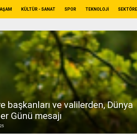
YAŞAM
KÜLTÜR - SANAT
SPOR
TEKNOLOJI
SEKTÖR
e başkanları ve valilerden, Dünya
iler Günü mesajı
025