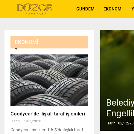
GÜNDEM
EKONOMI
EKONOMI
Belediy
Engell
Goodyear'de ilişkili taraf işlemleri
Tarih: 06/08/2026
Tarih : 02/12/2
Goodyear Lastikleri T.A.Ş'de ilişkili taraf