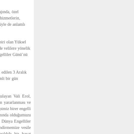
jında, özel
 hizmetlerin,
üyle de anlamlı
biri olan Yüksel
e velilere yönelik
gelliler Günü’nü
 edilen 3 Aralık
mli bir gün
ulayan Vali Erol,
en yararlanması ve
imiz birer engelli
yanında olduğumuzu
k Dünya Engelliler
endirmemize vesile
aşıldığı bir hayat