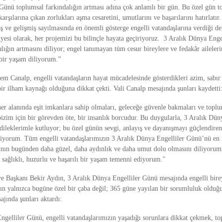
Günü toplumsal farkındalığın artması adına çok anlamlı bir gün. Bu özel gün
karşılarına çıkan zorlukları aşma cesaretini, umutlarını ve başarılarını hatırlatır
 ve gelişmiş sayılmasında en önemli gösterge engelli vatandaşlarına verdiği de
yesi olarak, her projemizi bu bilinçle hayata geçiriyoruz. 3 Aralık Dünya Eng
lığın artmasını diliyor; engel tanımayan tüm cesur bireylere ve fedakâr ailelerin
bir yaşam diliyorum.”
em Canalp, engelli vatandaşların hayat mücadelesinde gösterdikleri azim, sabır
bir ilham kaynağı olduğuna dikkat çekti. Vali Canalp mesajında şunları kaydetti
er alanında eşit imkanlara sahip olmaları, geleceğe güvenle bakmaları ve toplu
izim için bir görevden öte, bir insanlık borcudur. Bu duygularla, 3 Aralık Dün
dileklerimle kutluyor; bu özel günün sevgi, anlayış ve dayanışmayı güçlendiren
iliyorum. Tüm engelli vatandaşlarımızın 3 Aralık Dünya Engelliler Günü’nü en i
rının bugünden daha güzel, daha aydınlık ve daha umut dolu olmasını diliyorum
e sağlıklı, huzurlu ve başarılı bir yaşam temenni ediyorum."
e Başkanı Bekir Aydın, 3 Aralık Dünya Engelliler Günü mesajında engelli bire
nın yalnızca bugüne özel bir çaba değil; 365 güne yayılan bir sorumluluk olduğ
jında şunları aktardı:
ngelliler Günü, engelli vatandaşlarımızın yaşadığı sorunlara dikkat çekmek, t