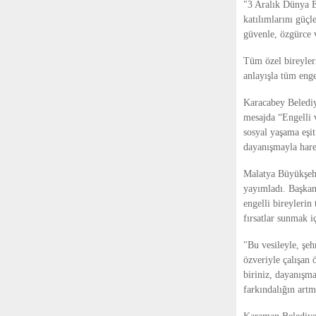
"3 Aralık Dünya En
katılımlarını güç
güvenle, özgürce v
Tüm özel bireyler
anlayışla tüm enge
Karacabey Belediy
mesajda “Engelli v
sosyal yaşama eşit
dayanışmayla hare
Malatya Büyükşehi
yayımladı. Başkan
engelli bireylerin
fırsatlar sunmak i
"Bu vesileyle, şeh
özveriyle çalışan
biriniz, dayanışm
farkındalığın artm