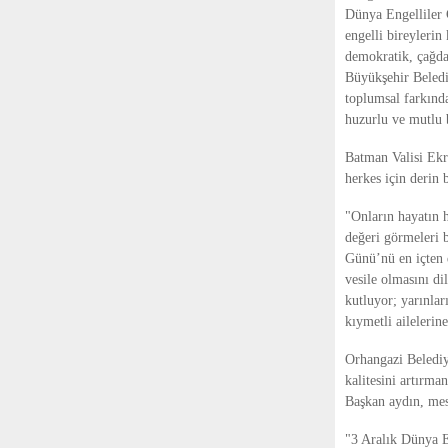
Dünya Engelliler 
engelli bireylerin 
demokratik, çağdaş
Büyükşehir Beledi
toplumsal farkında
huzurlu ve mutlu 
Batman Valisi Ekr
herkes için derin 
"Onların hayatın h
değeri görmeleri b
Günü’nü en içten 
vesile olmasını d
kutluyor; yarınla
kıymetli ailelerin
Orhangazi Belediy
kalitesini artırma
Başkan aydın, mesa
"3 Aralık Dünya E