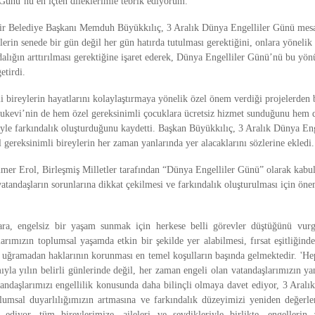
Günü’nü en içten dileklerimle tebrik ediyorum."
ir Belediye Başkanı Memduh Büyükkılıç, 3 Aralık Dünya Engelliler Günü mesa
lerin senede bir gün değil her gün hatırda tutulması gerektiğini, onlara yönelik
dalığın arttırılması gerektiğine işaret ederek, Dünya Engelliler Günü’nü bu yön
etirdi.
i bireylerin hayatlarını kolaylaştırmaya yönelik özel önem verdiği projelerden 
ukevi’nin de hem özel gereksinimli çocuklara ücretsiz hizmet sunduğunu hem d
iyle farkındalık oluşturduğunu kaydetti. Başkan Büyükkılıç, 3 Aralık Dünya En
l gereksinimli bireylerin her zaman yanlarında yer alacaklarını sözlerine ekledi.
er Erol, Birleşmiş Milletler tarafından “Dünya Engelliler Günü” olarak kabul
 vatandaşların sorunlarına dikkat çekilmesi ve farkındalık oluşturulması için öne
lara, engelsiz bir yaşam sunmak için herkese belli görevler düştüğünü vurg
larımızın toplumsal yaşamda etkin bir şekilde yer alabilmesi, fırsat eşitliğind
a uğramadan haklarının korunması en temel koşulların başında gelmektedir. 'Hep
mıyla yılın belirli günlerinde değil, her zaman engeli olan vatandaşlarımızın 
tandaşlarımızı engellilik konusunda daha bilinçli olmaya davet ediyor, 3 Aralı
umsal duyarlılığımızın artmasına ve farkındalık düzeyimizi yeniden değerl
ediyor, tüm bireylerimize, aileleri ve sevdikleriyle birlikte, engellerin 