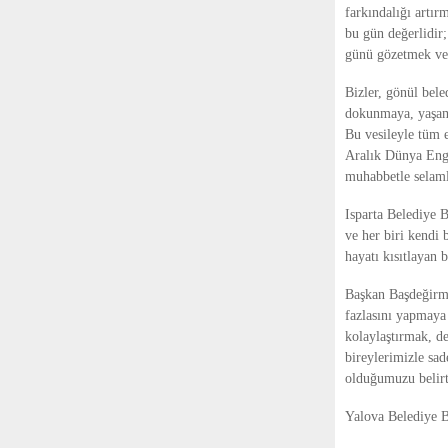
farkındalığı artır
bu gün değerlidir;
günü gözetmek ve 
Bizler, gönül bele
dokunmaya, yaşaml
Bu vesileyle tüm e
Aralık Dünya Enge
muhabbetle selam
Isparta Belediye 
ve her biri kendi 
hayatı kısıtlayan 
Başkan Başdeğirme
fazlasını yapmaya 
kolaylaştırmak, de
bireylerimizle sad
olduğumuzu belirt
Yalova Belediye B