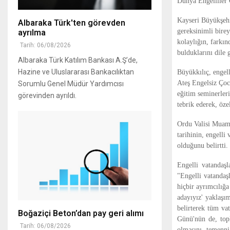
Dünya Engelliler 
Kayseri Büyükşeh
Albaraka Türk'ten görevden
gereksinimli birey
ayrılma
kolaylığın, farkın
Tarih: 06/08/2026
bulduklarını dile g
Albaraka Türk Katılım Bankası A.Ş’de,
Hazine ve Uluslararası Bankacılıktan
Büyükkılıç, engell
Ateş Engelsiz Çoc
Sorumlu Genel Müdür Yardımcısı
eğitim seminerler
görevinden ayrıldı.
tebrik ederek, öze
Ordu Valisi Muamm
tarihinin, engelli
olduğunu belirtti.
Engelli vatandaş
"Engelli vatandaş
hiçbir ayrımcılığ
adayıyız' yaklaşı
belirterek tüm va
Boğaziçi Beton’dan pay geri alımı
Günü'nün de, topl
Tarih: 06/08/2026
olmasını temenni 