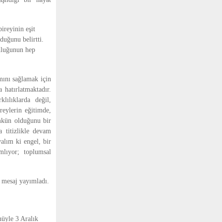
ireyinin eşit
duğunu belirtti.
luluğunun hep
mını sağlamak için
 hatırlatmaktadır.
lılıklarda değil,
reylerin eğitimde,
ümkün olduğunu bir
a titizlikle devam
alım ki engel, bir
amlıyor; toplumsal
 mesaj yayımladı.
nüyle 3 Aralık