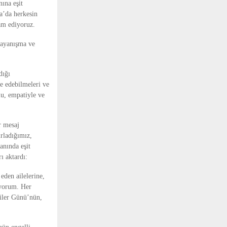
nına eşit
a’da herkesin
vam ediyoruz.
Dayanışma ve
dığı
de edebilmeleri ve
lu, empatiyle ve
r mesaj
rladığımız,
anında eşit
ı aktardı:
eden ailelerine,
iyorum. Her
liler Günü’nün,