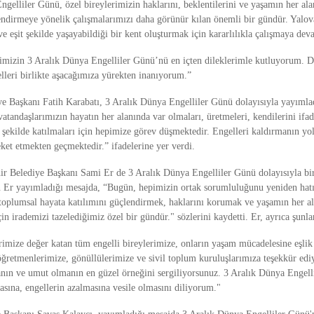
gelliler Günü, özel bireylerimizin haklarını, beklentilerini ve yaşamın her ala
lendirmeye yönelik çalışmalarımızı daha görünür kılan önemli bir gündür. Yalov
e eşit şekilde yaşayabildiği bir kent oluşturmak için kararlılıkla çalışmaya de
imizin 3 Aralık Dünya Engelliler Günü’nü en içten dileklerimle kutluyorum. 
lleri birlikte aşacağımıza yürekten inanıyorum.”
e Başkanı Fatih Karabatı, 3 Aralık Dünya Engelliler Günü dolayısıyla yayımla
atandaşlarımızın hayatın her alanında var olmaları, üretmeleri, kendilerini ifa
 şekilde katılmaları için hepimize görev düşmektedir. Engelleri kaldırmanın yo
ket etmekten geçmektedir.” ifadelerine yer verdi.
r Belediye Başkanı Sami Er de 3 Aralık Dünya Engelliler Günü dolayısıyla bi
 Er yayımladığı mesajda, “Bugün, hepimizin ortak sorumluluğunu yeniden hatı
 toplumsal hayata katılımını güçlendirmek, haklarını korumak ve yaşamın her al
çin irademizi tazelediğimiz özel bir gündür." sözlerini kaydetti. Er, ayrıca şunlar
rimize değer katan tüm engelli bireylerimize, onların yaşam mücadelesine eşlik 
 öğretmenlerimize, gönüllülerimize ve sivil toplum kuruluşlarımıza teşekkür ed
anın ve umut olmanın en güzel örneğini sergiliyorsunuz. 3 Aralık Dünya Engel
asına, engellerin azalmasına vesile olmasını diliyorum."