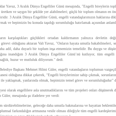
ddar Yavuz, 3 Aralık Dünya Engelliler Günü mesajında, "Engelli bireylerin to
, üretken ve saygın bir şekilde yer alabilmeleri; güçlü bir toplum olmanın en ö
iridir. 3 Aralık Dünya Engelliler Günü, engelli vatandaşlarımızın haklarına di
urmak ve hepimizin bu konuda taşıdığı sorumluluğu hatırlamak açısından anlaml
ların karşılaştıkları güçlükleri ortadan kaldırmanın yalnızca devletin de
k görevi olduğunu aktaran Vali Yavuz, "Onların hayata umutla bakabilmeleri, se
aha adil, daha duyarlı bir toplum inşa etmemizin temelidir. Bu duygu ve düşünc
cağına inandığım 3 Aralık Dünya Engelliler Günü’nü kutluyor, tüm engelli 
 sağlık, huzur ve mutluluk diliyorum." dedi.
elediye Başkanı Mehmet Hilmi Güler, engelli vatandaşların toplumun vazgeçi
tanesi olduğuna dikkat çekerek, “Engelli bireylerimize sahip çıkmak, sorunları
gi ile yaklaşmak, yanlarında olmak, hepimizin temel görev ve sorumluluğudur” d
esi olarak engellilere asla unutmadıklarını ve tüm projeleri onları düşünerek di
 Güler, mesajında şu ifadelere yer verdi:
am sürdürebilmelerine, geleceğe daha umutla bakmalarına ve hayattan beklentile
plumsal farkındalığın artmasına vesile olması dileğiyle tüm engelli kardeşlerimi