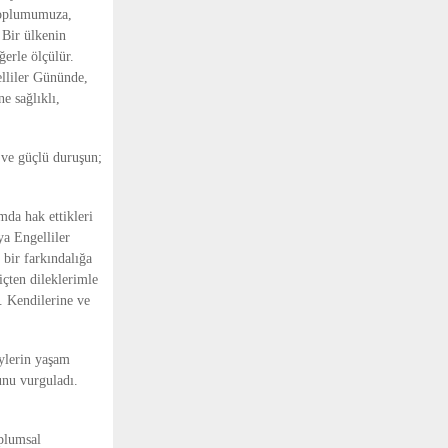
 toplumumuza,
. Bir ülkenin
ğerle ölçülür.
elliler Gününde,
e sağlıklı,
 ve güçlü duruşun;
:
mda hak ettikleri
ya Engelliler
 bir farkındalığa
çten dileklerimle
. Kendilerine ve
ylerin yaşam
unu vurguladı.
oplumsal