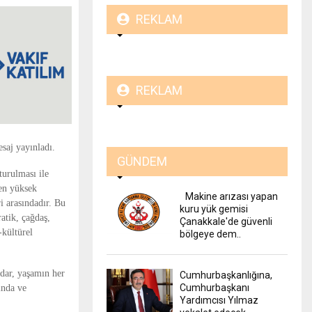
REKLAM
REKLAM
saj yayınladı.
GÜNDEM
turulması ile
 en yüksek
Makine arızası yapan
i arasındadır. Bu
kuru yük gemisi
atik, çağdaş,
Çanakkale'de güvenli
-kültürel
bölgeye dem..
dar, yaşamın her
Cumhurbaşkanlığına,
Cumhurbaşkanı
ında ve
Yardımcısı Yılmaz