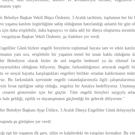
masını yaptı.
r Belediye Başkan Vekili Büşra Özdemir, 3 Aralık tarihinin, toplumun her bir b
a ve yaşama katılım özgürlüğüne sahip olduğunun hatırlandığı anlamlı bir gün ol
s için daha erişilebilir, daha kapsayıcı ve daha adil bir dünya oluşturma sorum
nı vurgulayan Başkan Vekili Özdemir, şu ifadelere yer verdi:
ngelliler Günü bizlere engelli bireylerin toplumsal hayata tam ve etkin katılı
urmanın yanı sıra, erişilebilir bir yaşamın temel bir insan hakkı olduğunu da
ir Belediyesi olarak bizler de asıl engelin bedensel ya da zihinsel fark
uyarsızlıkta olduğunu biliyoruz. Bugün; farkındalığımızı artırarak engelli bi
kta ve sosyal hayatta karşılaştıkları engelleri birlikte ortadan kaldırmanın m
z. Bu farkındalık içerisinde engelli vatandaşlarımızla ilgili çalışmalarımız
eyin fırsat eşitliğine sahip olduğu, engelsiz bir Antalya hedefliyoruz. Unutmay
 cesareti gösterenler için bir güçtür. Tüm engelli bireyleri saygıyla sel
cı hale geldiği, eşitlik ve dayanışmanın güçlendiği bir gelecek diliyorum."
hir Belediye Başkanı Ayşe Ünlüce, 3 Aralık Dünya Engelliler Günü dolayısıyla
ajında şu görüşlere yer verdi:
ğı eşit bir yaşamın ilk şartı, zihin ve kalplerdeki ön yargıları kırmaktır. Bu yö