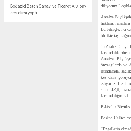
diliyorum." açıkla
Boğaziçi Beton Sanayi ve Ticaret A.Ş, pay
geri alımı yaptı.
Antalya Büyükşehi
haklara, fırsatlar
Bu bilinçle, herke
birlikte taşındığı
"3 Aralık Dünya E
farkındalık oluşt
Antalya Büyükşeh
önyargılarda ve d
istihdamda, sağlı
kez daha görüyoru
ediyoruz. Her bir
sınır değil; aşma
farkındalığın kalı
Eskişehir Büyükşe
Başkan Ünlüce mes
“Engellerin olmadı