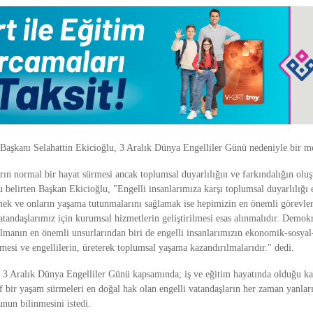
 Başkanı Selahattin Ekicioğlu, 3 Aralık Dünya Engelliler Günü nedeniyle bir me
rın normal bir hayat sürmesi ancak toplumsal duyarlılığın ve farkındalığın oluş
elirten Başkan Ekicioğlu, "Engelli insanlarımıza karşı toplumsal duyarlılığı
mek ve onların yaşama tutunmalarını sağlamak ise hepimizin en önemli görevler
atandaşlarımız için kurumsal hizmetlerin geliştirilmesi esas alınmalıdır. Demokr
olmanın en önemli unsurlarından biri de engelli insanlarımızın ekonomik-sosyal
mesi ve engellilerin, üreterek toplumsal yaşama kazandırılmalarıdır." dedi.
 3 Aralık Dünya Engelliler Günü kapsamında; iş ve eğitim hayatında olduğu ka
f bir yaşam sürmeleri en doğal hak olan engelli vatandaşların her zaman yanlar
unun bilinmesini istedi.