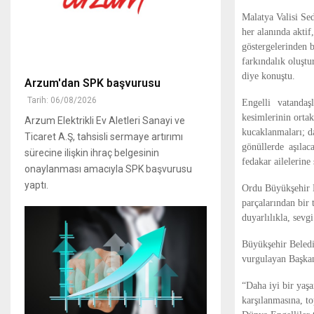
Malatya Valisi Se
her alanında aktif
göstergelerinden b
farkındalık oluşt
diye konuştu.
Arzum'dan SPK başvurusu
Tarih: 06/08/2026
Engelli vatandaş
kesimlerinin orta
Arzum Elektrikli Ev Aletleri Sanayi ve
kucaklanmaları; d
Ticaret A.Ş, tahsisli sermaye artırımı
gönüllerde aşıla
sürecine ilişkin ihraç belgesinin
fedakar ailelerine
onaylanması amacıyla SPK başvurusu
yaptı.
Ordu Büyükşehir B
parçalarından bir 
duyarlılıkla, sev
Büyükşehir Belediy
vurgulayan Başkan
“Daha iyi bir yaş
karşılanmasına, to