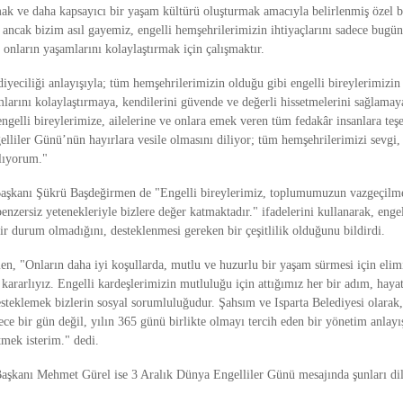
mak ve daha kapsayıcı bir yaşam kültürü oluşturmak amacıyla belirlenmiş özel b
 ancak bizim asıl gayemiz, engelli hemşehrilerimizin ihtiyaçlarını sadece bugün 
onların yaşamlarını kolaylaştırmak için çalışmaktır.
diyeciliği anlayışıyla; tüm hemşehrilerimizin olduğu gibi engelli bireylerimizin
arını kolaylaştırmaya, kendilerini güvende ve değerli hissetmelerini sağlama
ngelli bireylerimize, ailelerine ve onlara emek veren tüm fedakâr insanlara teş
lliler Günü’nün hayırlara vesile olmasını diliyor; tüm hemşehrilerimizi sevgi,
lıyorum."
Başkanı Şükrü Başdeğirmen de "Engelli bireylerimiz, toplumumuzun vazgeçilmez
benzersiz yetenekleriyle bizlere değer katmaktadır." ifadelerini kullanarak, engel
bir durum olmadığını, desteklenmesi gereken bir çeşitlilik olduğunu bildirdi.
n, "Onların daha iyi koşullarda, mutlu ve huzurlu bir yaşam sürmesi için elim
kararlıyız. Engelli kardeşlerimizin mutluluğu için attığımız her bir adım, hayat
steklemek bizlerin sosyal sorumluluğudur. Şahsım ve Isparta Belediyesi olarak,
ece bir gün değil, yılın 365 günü birlikte olmayı tercih eden bir yönetim anlayı
mek isterim." dedi.
aşkanı Mehmet Gürel ise 3 Aralık Dünya Engelliler Günü mesajında şunları dile