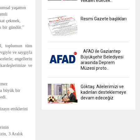
vekalet edecek..
plumsal yaşamın
nemli
Resmi Gazete başlıkları
kkat çekmek,
ı bir gündür."
ğil, toplumun tüm
AFAD ile Gaziantep
vgiyle ve saygıyla
Büyükşehir Belediyesi
elerle; engellerin
arasında Deprem
kardeşlerimize ve
Müzesi proto..
lmez
Göktaş: Ailelerimizi ve
na büyük bir
kadınları desteklemeye
edi.
devam edeceğiz
zayn ettiklerini
rinin
zin, 3 Aralık