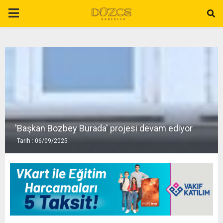
P
R
I
M
A
'Başkan Bozbey Burada' projesi devam ediyor
Tarih : 06/09/2025
R
Y
M