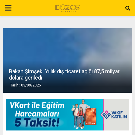
P
R
I
M
Bakan Şimşek: Yıllık dış ticaret açığı 87,5 milyar
A
dolara geriledi
Tarih : 03/09/2025
R
Y
M