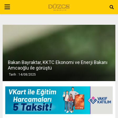
P
R
I
M
Bakan Bayraktar, KKTC Ekonomi ve Enerji Bakanı
A
Amcaoğlu ile görüştü
Tarih : 14/08/2025
R
Y
M