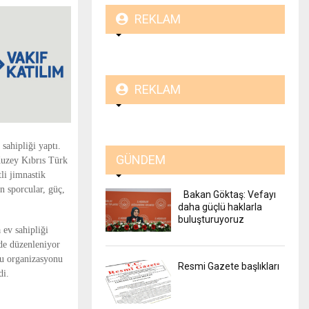
REKLAM
REKLAM
sahipliği yaptı.
GÜNDEM
Kuzey Kıbrıs Türk
li jimnastik
an sporcular, güç,
Bakan Göktaş: Vefayı
daha güçlü haklarla
buluşturuyoruz
ev sahipliği
de düzenleniyor
bu organizasyonu
Resmi Gazete başlıkları
di.