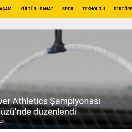
YAŞAM
KÜLTÜR - SANAT
SPOR
TEKNOLOJI
SEKTÖR
wer Athletics Şampiyonası
düzü’nde düzenlendi
026