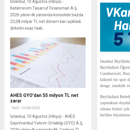
İstanbul, 10 Ağustos (Hibya) -
Katılımevim Tasarruf Finansman A.Ş,
2026 yılının ilk yarısında konsolide bazda
23,08 milyar TL net dönem karı açıkladı.
Şirketin esas faali..
İstanbul Beylikdü
Beylikdüzü Öğret
Cumhuriyeti, Rusy
kökenli bir spor d
denge, esneklik ve
AHES GYO'dan 55 milyon TL net
Beylikdüzü Beledi
zarar
yapmaktan duydukl
Tarih: 10/08/2026
olması bizleri ço
birlikte büyütmey
İstanbul, 10 Ağustos (Hibya) - AHES
Gayrimenkul Yatırım Ortaklığı (GYO) A.Ş,
2026 yılının ilk yarısında 86,7 milyon TL