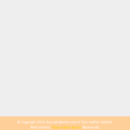
© Copyright 2026 duzcehaberler.com.tr Tüm Hakları Saklıdır.
Web sitemiz
Hibya Haber Ajansı
Abonesidir.