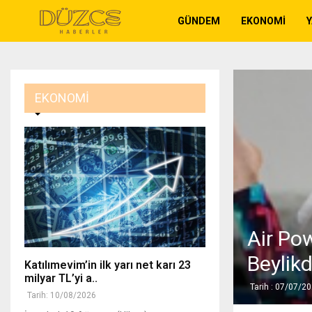
GÜNDEM
EKONOMI
EKONOMI
Air Po
Beylik
Katılımevim’in ilk yarı net karı 23
milyar TL’yi a..
Tarih : 07/07/2
Tarih: 10/08/2026