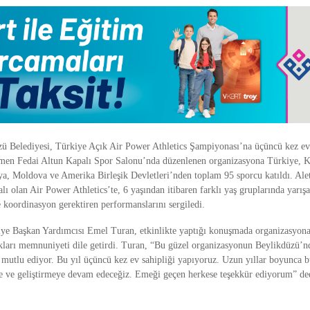
zü Belediyesi, Türkiye Açık Air Power Athletics Şampiyonası’na üçüncü kez ev 
men Fedai Altun Kapalı Spor Salonu’nda düzenlenen organizasyona Türkiye, 
a, Moldova ve Amerika Birleşik Devletleri’nden toplam 95 sporcu katıldı. Alet
alı olan Air Power Athletics’te, 6 yaşından itibaren farklı yaş gruplarında yarış
 koordinasyon gerektiren performanslarını sergiledi.
ye Başkan Yardımcısı Emel Turan, etkinlikte yaptığı konuşmada organizasyona 
arı memnuniyeti dile getirdi. Turan, “Bu güzel organizasyonun Beylikdüzü’n
k mutlu ediyor. Bu yıl üçüncü kez ev sahipliği yapıyoruz. Uzun yıllar boyunca 
e ve geliştirmeye devam edeceğiz. Emeği geçen herkese teşekkür ediyorum” de