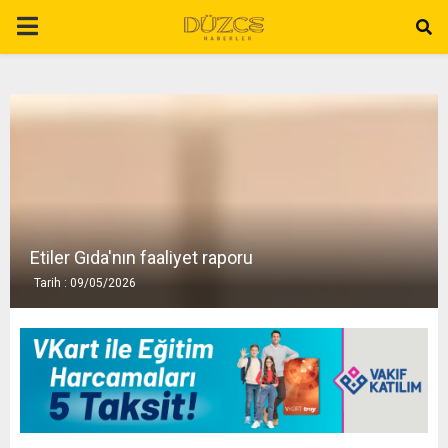
P
R
I
M
A
Etiler Gıda'nın faaliyet raporu
Tarih : 09/05/2026
R
Y
M